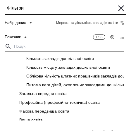
Перейти
Фільтри
до
основного
Деякі історичні дані перебувають у процесі міграції та можуть бути поки
вмісту
Набір даних
Мережа та діяльність закладів освіти
що недоступні в "Банку даних". Такі дані можна знайти у вкладці "Архів"
відповідного "Опису показників" у розділі "Дані".
Показник
1/38
Головна
Банк даних
Рядок
Кількість дітей у закладах дошкільної освіти
навіґації
Фільтри
Кількість закладів дошкільної освіти
Кількість місць у закладах дошкільної освіти
Показник
1
/
38
Територіальний розріз
28
/
28
Облікова кількість штатних працівників закладів дошкіл
Мережа та діяльність закладів освіти
Питома вага дітей, охоплених закладами дошкільної о
Завантажити
Загальна середня освіта
Професійна (професійно-технічна) освіта
Показник
Територіальний розріз
Фахова передвища освіта
Вища освіта
Аспірантура