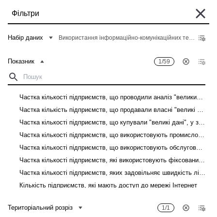
Перейти
Фільтри
до
основного
Деякі історичні дані перебувають у процесі міграції та можуть бути поки
вмісту
Набір даних
Використання інформаційно-комунікаційних технологій на підприємствах
що недоступні в "Банку даних". Такі дані можна знайти у вкладці "Архів"
відповідного "Опису показників" у розділі "Дані".
Показник
1/59
Головна
Банк даних
Рядок
навіґації
Фільтри
Частка кількості підприємств, що проводили аналіз "великих даних", у загальній кількості підприємств
Частка кількість підприємств, що продавали власні "великі дані", у загальній кількості підприємств
Показник
1
/
59
Територіальний розріз
1
/
1
Частка кількості підприємств, що купували "великі дані", у загальній кількості підприємств
Використання інформаційно-комунікаційних технологій на підприємствах
Частка кількості підприємств, що використовують промислових роботів, у загальній кількості підприємств
Частка кількості підприємств, що використовують обслуговуючих роботів, у загальній кількості підприємств
Завантажити
Частка кількості підприємств, які використовують фіксований доступ до мережі Інтернет, у загальній кількості підприємств
Частка кількості підприємств, яких задовільняє швидкість лінії фіксованого доступу до мережі Інтернет, у загальній кількості підприємств
Показник
Територіальний розріз
Кількість підприємств, які мають доступ до мережі Інтернет
Кількість підприємств, які мають доступ до мережі Інтернет, до загальної кількості підприємств
Територіальний розріз
1/1
Кількість зайнятих працівників, які мають доступ до мережі Інтернет