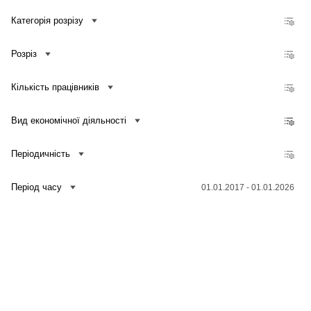
Кількість зайнятих працівників, які мають доступ до мережі Інтернет, до загальної кількості зайнятих працівників підприємств
Категорія розрізу
Частка обсягу реалізованої продукції (товарів, послуг), отриманого від електронної торгівлі, у загальному обсязі реалізованої продукції (товарів, послуг) підприємств
Частка кількості підприємств, які здійснювали електронну торгівлю, у загальній кількості підприємств
Розріз
Кількість підприємств, які здійснювали електронну торгівлю
Обсяг реалізованої продукції (товарів, послуг), отриманий від електронної торгівлі
Кількість працівників
Частка кількості підприємств, що купують послуги хмарних обчислень, у загальній кількості підприємств
Частка кількості підприємств, що проводили навчання для фахівців у сфері ІКТ, у загальній кількості підприємств
Вид економічної діяльності
Частка кількості підприємств, що проводили навчання для інших працівників, у загальній кількості підприємств
Періодичність
Період часу
01.01.2017 - 01.01.2026
Зв'язатися з нами
Банк даних
Для медіа