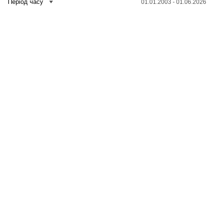
Період часу
01.01.2003 - 01.06.2026
Зв'язатися з нами
Банк даних
Для медіа