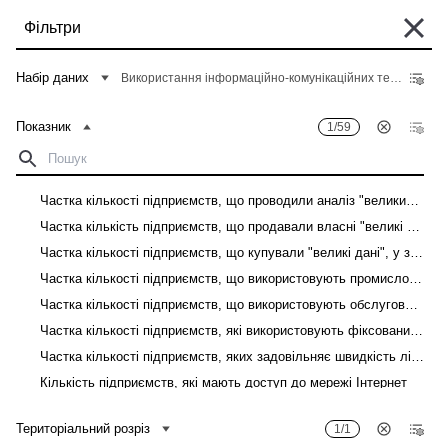
Перейти
Фільтри
до
основного
Деякі історичні дані перебувають у процесі міграції та можуть бути поки
вмісту
Набір даних
Використання інформаційно-комунікаційних технологій на підприємствах
що недоступні в "Банку даних". Такі дані можна знайти у вкладці "Архів"
відповідного "Опису показників" у розділі "Дані".
Показник
1/59
Головна
Банк даних
Рядок
навіґації
Фільтри
Частка кількості підприємств, що проводили аналіз "великих даних", у загальній кількості підприємств
Частка кількість підприємств, що продавали власні "великі дані", у загальній кількості підприємств
Показник
1
/
59
Територіальний розріз
1
/
1
Частка кількості підприємств, що купували "великі дані", у загальній кількості підприємств
Використання інформаційно-комунікаційних технологій на підприємствах
Частка кількості підприємств, що використовують промислових роботів, у загальній кількості підприємств
Частка кількості підприємств, що використовують обслуговуючих роботів, у загальній кількості підприємств
Завантажити
Частка кількості підприємств, які використовують фіксований доступ до мережі Інтернет, у загальній кількості підприємств
Частка кількості підприємств, яких задовільняє швидкість лінії фіксованого доступу до мережі Інтернет, у загальній кількості підприємств
Показник
Територіальний розріз
Кількість підприємств, які мають доступ до мережі Інтернет
Кількість підприємств, які мають доступ до мережі Інтернет, до загальної кількості підприємств
Територіальний розріз
1/1
Кількість зайнятих працівників, які мають доступ до мережі Інтернет