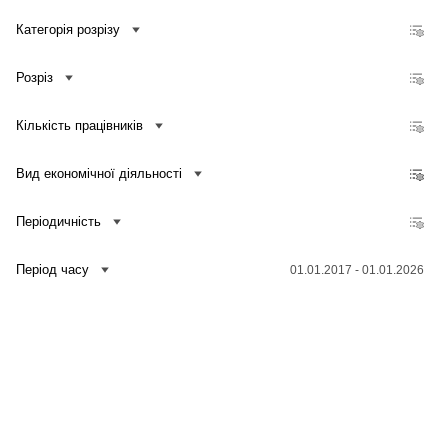
Кількість зайнятих працівників, які мають доступ до мережі Інтернет, до загальної кількості зайнятих працівників підприємств
Категорія розрізу
Частка обсягу реалізованої продукції (товарів, послуг), отриманого від електронної торгівлі, у загальному обсязі реалізованої продукції (товарів, послуг) підприємств
Частка кількості підприємств, які здійснювали електронну торгівлю, у загальній кількості підприємств
Розріз
Кількість підприємств, які здійснювали електронну торгівлю
Обсяг реалізованої продукції (товарів, послуг), отриманий від електронної торгівлі
Кількість працівників
Частка кількості підприємств, що купують послуги хмарних обчислень, у загальній кількості підприємств
Частка кількості підприємств, що проводили навчання для фахівців у сфері ІКТ, у загальній кількості підприємств
Вид економічної діяльності
Частка кількості підприємств, що проводили навчання для інших працівників, у загальній кількості підприємств
Періодичність
Період часу
01.01.2017 - 01.01.2026
Зв'язатися з нами
Банк даних
Для медіа