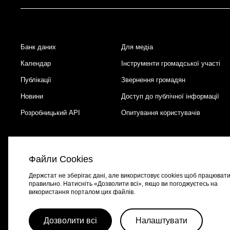
Банк даних
Для медіа
Footer
Календар
Інструменти громадської участі
Публікації
Звернення громадян
Новини
Доступ до публічної інформації
Розробницький API
Опитування користувачів
Файли Cookies
Держстат не зберігає дані, але використовує cookies щоб працюват
правильно. Натисніть «Дозволити всі», якщо ви погоджуєтесь на
використання порталом цих файлів.
Портал створено за підтримки швейцарсько-української програми
EGA
Дозволити всі
Налаштувати