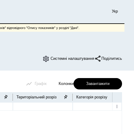
Укр
ів" відповідного "Опису показників" у розділі "Дані".
Системні налаштування
Поділитись
Графік
Колонки
Завантажити
Територіальний розріз
Категорія розрізу