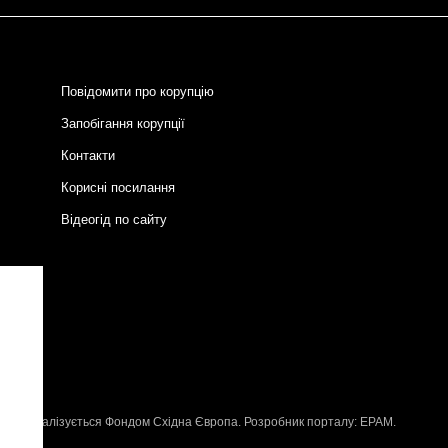
Повідомити про корупцію
Запобігання корупції
Контакти
Корисні посилання
Відеогід по сайту
и
P
, що реалізується
Фондом Східна Європа
. Розробник порталу:
EPAM
.