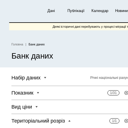
Перейти
до
Дані
Публікації
Календар
Новини
основного
вмісту
Деякі історичні дані перебувають у процесі міграції 
Головна
Банк даних
Рядок
Банк даних
навіґації
Набір даних
Річні національні раху
Показник
1/31
Вид ціни
Територіальний розріз
1/1