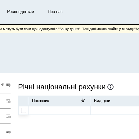
Респондентам
Про нас
та можуть бути поки що недоступні в "Банку даних". Такі дані можна знайти у вкладці "Арх
нки
Річні національні рахунки
Показник
Вид ціни