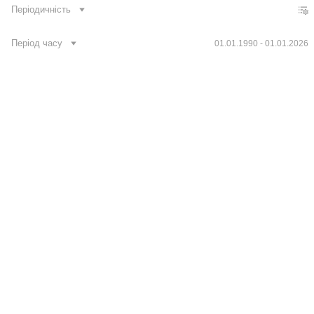
Періодичність
Період часу
01.01.1990 - 01.01.2026
Зв'язатися з нами
Банк даних
Для медіа
Footer