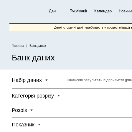
Перейти
до
Дані
Публікації
Календар
Новини
основного
вмісту
Деякі історичні дані перебувають у процесі міграції 
Головна
Банк даних
Рядок
Банк даних
навіґації
Набір даних
Фінансові результати підприємств (річ
Категорія розрізу
Розріз
Показник