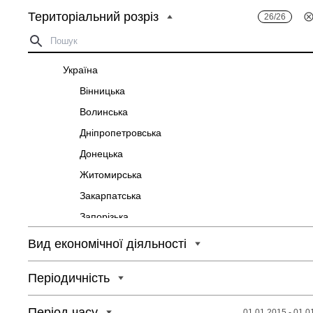
Територіальний розріз
26/26
Україна
Вінницька
Волинська
Дніпропетровська
Донецька
Житомирська
Закарпатська
Запорізька
Івано-Франківська
Вид економічної діяльності
Київська
Періодичність
Кіровоградська
Луганська
Період часу
01.01.2015 - 01.0