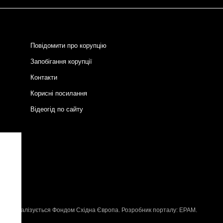
Повідомити про корупцію
Запобігання корупції
Контакти
Корисні посилання
Відеогід по сайту
и
P
, що реалізується
Фондом Східна Європа
. Розробник порталу:
EPAM
.