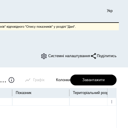
Укр
ів" відповідного "Опису показників" у розділі "Дані".
Системні налаштування
Поділитись
інансові результати підприємств (річна)
Графік
Колонки
Завантажити
Показник
Територіальний розріз