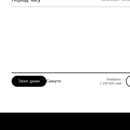
Львівська
Миколаївська
Одеська
Полтавська
Рівненська
Сумська
Знайдено:
Запит даних
Скинути
1 209 509
серії