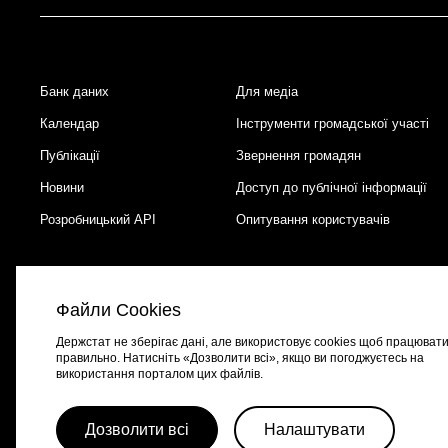
Банк даних
Для медіа
Footer
Календар
Інструменти громадської участі
Публікації
Звернення громадян
Новини
Доступ до публічної інформації
Розробницький API
Опитування користувачів
Файли Cookies
Держстат не зберігає дані, але використовує cookies щоб працюват
правильно. Натисніть «Дозволити всі», якщо ви погоджуєтесь на
використання порталом цих файлів.
Портал створено за підтримки швейцарсько-української програми
EGA
Дозволити всі
Налаштувати