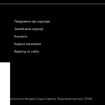
Повідомити про корупцію
Запобігання корупції
Контакти
Корисні посилання
Відеогід по сайту
и
P
, що реалізується
Фондом Східна Європа
. Розробник порталу:
EPAM
.