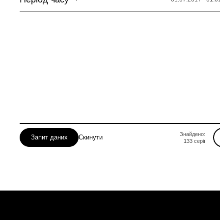
Знайдено:
Запит даних
Скинути
133
серії