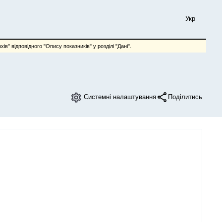
Укр
ів" відповідного "Опису показників" у розділі "Дані".
Системні налаштування
Поділитись
аз та електроенергію, які постачаються споживачам
Графік
Колонки
Завантажити
Тип палива/енергії
Тип споживача