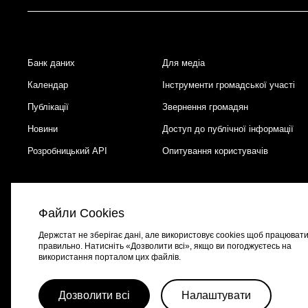
Банк даних
Для медіа
Footer
Календар
Інструменти громадської участі
Публікації
Звернення громадян
Новини
Доступ до публічної інформації
Розробницький API
Опитування користувачів
Файли Cookies
Держстат не зберігає дані, але використовує cookies щоб працюват
правильно. Натисніть «Дозволити всі», якщо ви погоджуєтесь на
використання порталом цих файлів.
Портал створено за підтримки швейцарсько-української програми
EGA
Дозволити всі
Налаштувати