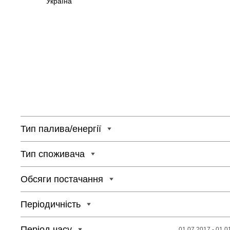
Україна
Тип палива/енергії
Тип споживача
Обсяги постачання
Періодичність
Період часу
01.07.2017 - 01.0