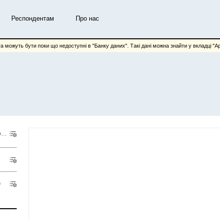
Респондентам
Про нас
та можуть бути поки що недоступні в "Банку даних". Такі дані можна знайти у вкладці "Арх
Ціни на природний газ та електроенергію, які постачаються споживачам
Ціни на природний г
Показник
Територіальний розріз