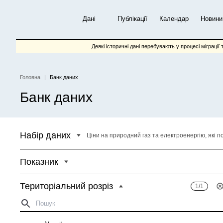
Перейти
до
Дані
Публікації
Календар
Новини
основного
вмісту
Деякі історичні дані перебувають у процесі міграції 
Головна
Банк даних
Рядок
Банк даних
навіґації
Набір даних
Показник
Територіальний розріз
1/1