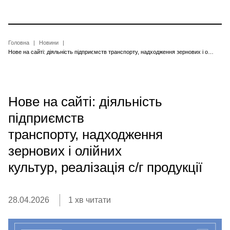
Перейти
до
основного
вмісту
Рядок
Головна
Новини
Нове на сайті: діяльність підприємств транспорту, надходження зернових і олійних культур, реалізація с/г продукції
навіґації
Нове на сайті: діяльність
підприємств
транспорту, надходження
зернових і олійних
культур, реалізація с/г продукції
28.04.2026
1 хв читати