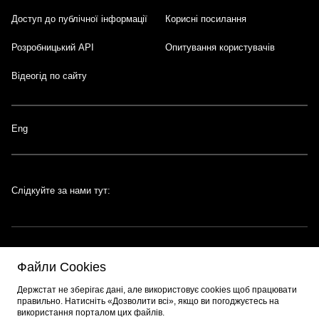
Доступ до публічної інформації
Корисні посилання
Розробницький API
Опитування користувачів
Відеогід по сайту
Eng
Слідкуйте за нами тут:
Файли Cookies
Портал створено за підтримки швейцарсько-української програми
EGAP
,
Держстат не зберігає дані, але використовує cookies щоб працювати
що реалізується
Фондом Східна Європа
. Розробник порталу:
EPAM
.
правильно. Натисніть «Дозволити всі», якщо ви погоджуєтесь на
використання порталом цих файлів.
© 2026 Весь контент доступний за ліцензією
Creative Commons