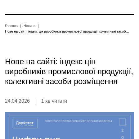
Перейти
до
основного
вмісту
Рядок
Головна
Новини
Нове на сайті: індекс цін виробників промислової продукції, колективні засоби розміщення
навіґації
Нове на сайті: індекс цін
виробників промислової продукції,
колективні засоби розміщення
24.04.2026
1 хв читати