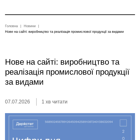
Перейти
до
основного
вмісту
Рядок
Головна
Новини
Нове на сайті: виробництво та реалізація промислової продукції за видами
навіґації
Нове на сайті: виробництво та
реалізація промислової продукції
за видами
07.07.2026
1 хв читати