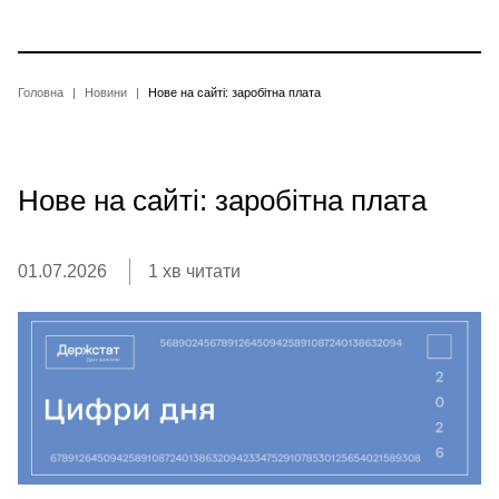
Перейти
до
основного
вмісту
Рядок
Головна
Новини
Нове на сайті: заробітна плата
навіґації
Нове на сайті: заробітна плата
01.07.2026
1 хв читати