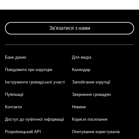
Зв'язатися з нами
Банк даних
Для медіа
Footer
Повідомити про корупцію
Календар
Інструменти громадської участі
Запобігання корупції
Публікації
Звернення громадян
Контакти
Новини
Доступ до публічної інформації
Корисні посилання
Розробницький API
Опитування користувачів