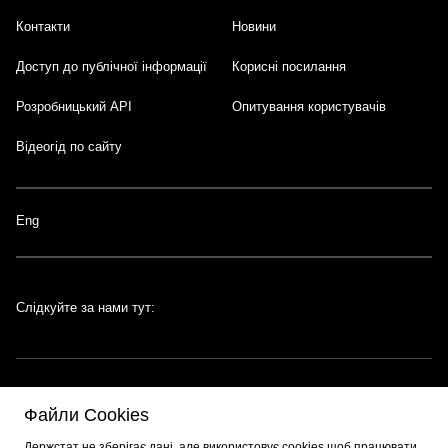
Контакти
Новини
Доступ до публічної інформації
Корисні посилання
Розробницький API
Опитування користувачів
Відеогід по сайту
Eng
Слідкуйте за нами тут:
Файли Cookies
Портал створено за підтримки швейцарсько-української програми
EGAP
,
Держстат не зберігає дані, але використовує cookies щоб працювати