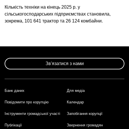
Кількість техніки на кінець 2025 р. у
сільськогосподарських підприємствах становила,
зокрема, 101 641 трактор та 26 124 комбайни.
Зв'язатися з нами
Банк даних
Для медіа
Footer
Повідомити про корупцію
Календар
Інструменти громадської участі
Запобігання корупції
Публікації
Звернення громадян