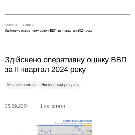
Перейти
до
основного
вмісту
Рядок
Головна
Новини
Здійснено оперативну оцінку ВВП за II квартал 2024 року
навіґації
Здійснено оперативну оцінку ВВП
за II квартал 2024 року
Макроекономіка
Національні рахунки
25.09.2024
1 хв читати