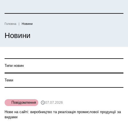
Перейти
до
основного
вмісту
Головна
Новини
Рядок
Новини
навіґації
Типи новин
Теми
Повідомлення
07.07.2026
Нове на сайті: виробництво та реалізація промислової продукції за
видами