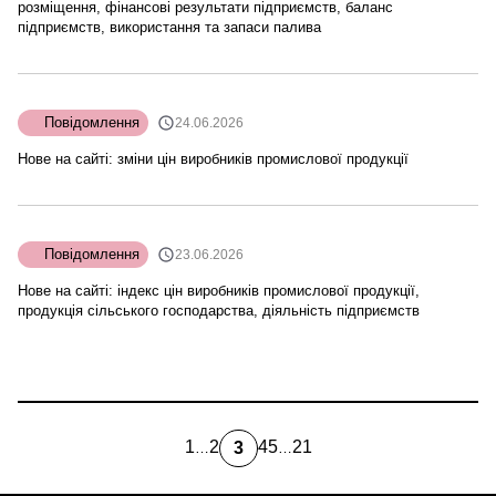
розміщення, фінансові результати підприємств, баланс
підприємств, використання та запаси палива
Повідомлення
24.06.2026
Нове на сайті: зміни цін виробників промислової продукції
Повідомлення
23.06.2026
Нове на сайті: індекс цін виробників промислової продукції,
продукція сільського господарства, діяльність підприємств
1
2
4
5
21
3
…
…
first
Page
Page
Page
Остання
Поточна
page
сторінка
сторінка