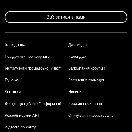
Розбивка
на
сторінки
Зв'язатися з нами
Банк даних
Для медіа
Footer
Повідомити про корупцію
Календар
Інструменти громадської участі
Запобігання корупції
Публікації
Звернення громадян
Контакти
Новини
Доступ до публічної інформації
Корисні посилання
Розробницький API
Опитування користувачів
Відеогід по сайту