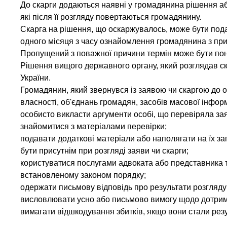
До скарги додаються наявні у громадянина рішення або
які після її розгляду повертаються громадянину.
Скарга на рішення, що оскаржувалось, може бути пода
одного місяця з часу ознайомлення громадянина з при
Пропущений з поважної причини термін може бути пон
Рішення вищого державного органу, який розглядав ск
України.
Громадянин, який звернувся із заявою чи скаргою до 
власності, об'єднань громадян, засобів масової інформ
особисто викласти аргументи особі, що перевіряла заяв
знайомитися з матеріалами перевірки;
подавати додаткові матеріали або наполягати на їх зап
бути присутнім при розгляді заяви чи скарги;
користуватися послугами адвоката або представника т
встановленому законом порядку;
одержати письмову відповідь про результати розгляду 
висловлювати усно або письмово вимогу щодо дотрима
вимагати відшкодування збитків, якщо вони стали ре