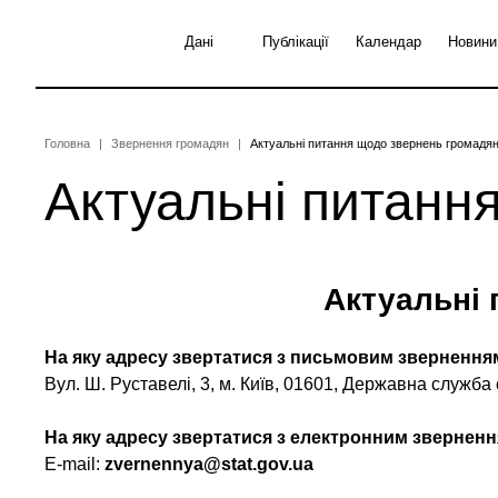
Перейти
до
Дані
Публікації
Календар
Новини
основного
вмісту
Рядок
Головна
Звернення громадян
Актуальні питання щодо звернень громадя
Актуальні питанн
навіґації
Актуальні 
На яку адресу звертатися з письмовим звернення
Вул. Ш. Руставелі, 3, м. Київ, 01601, Державна служба 
На яку адресу звертатися з електронним зверненн
Е-mail:
zvernennya@stat.gov.ua