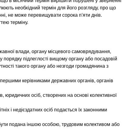
 Якщо в місячний термін вирішити порушені у зверненні
влюють необхідний термін для його розгляду, про що
ні, не може перевищувати сорока п'яти днів.
тею терміну.
ржавної влади, органу місцевого самоврядування,
я у порядку підлеглості вищому органу або посадовій
утності такого органу або незгоди громадянина з
я першими керівниками державних органів, органів
в, юридичних осіб, створених на основі колективної
ніх і недієздатних осіб подається їх законними
бути подана іншою особою, трудовим колективом або