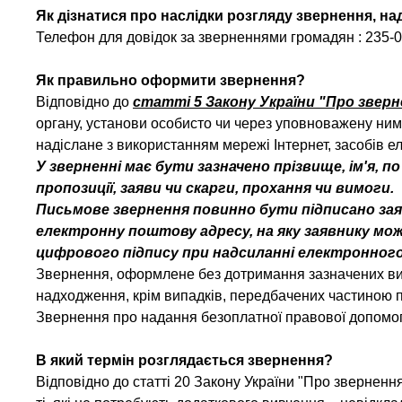
Як дізнатися про наслідки розгляду звернення, на
Телефон для довідок за зверненнями громадян : 235-01
Як правильно оформити звернення?
Відповідно до
статті 5 Закону України "Про звер
органу, установи особисто чи через уповноважену ни
надіслане з використанням мережі Інтернет, засобів е
У зверненні має бути зазначено прізвище, ім'я, 
пропозиції, заяви чи скарги, прохання чи вимоги.
Письмове звернення повинно бути підписано зая
електронну поштову адресу, на яку заявнику може
цифрового підпису при надсиланні електронного
Звернення, оформлене без дотримання зазначених вимо
надходження, крім випадків, передбачених частиною п
Звернення про надання безоплатної правової допомог
В який термін розглядається звернення?
Відповідно до статті 20 Закону України "Про зверненн