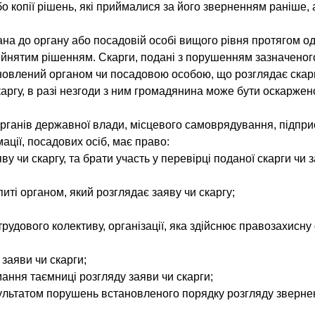
 копії рішень, які приймалися за його зверненням раніше, а
на до органу або посадовій особі вищого рівня протягом одн
йнятим рішенням. Скарги, подані з порушенням зазначеного
овлений органом чи посадовою особою, що розглядає скарг
аргу, в разі незгоди з ним громадянина може бути оскаржен
органів державної влади, місцевого самоврядування, підпри
ації, посадових осіб, має право:
у чи скаргу, та брати участь у перевірці поданої скарги чи 
иті органом, який розглядає заяву чи скаргу;
рудового колективу, організації, яка здійснює правозахис
заяви чи скарги;
ння таємниці розгляду заяви чи скарги;
зультатом порушень встановленого порядку розгляду зверне