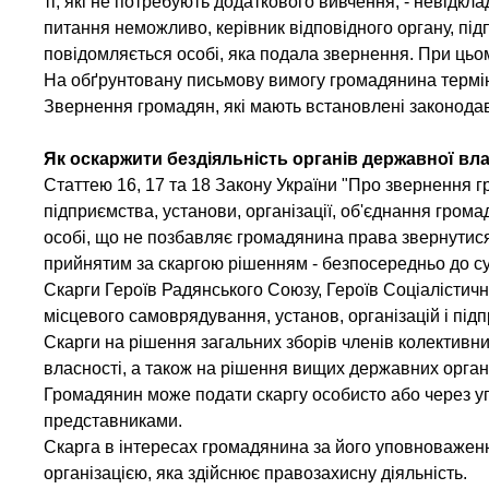
ті, які не потребують додаткового вивчення, - невідкл
питання неможливо, керівник відповідного органу, під
повідомляється особі, яка подала звернення. При цьо
На обґрунтовану письмову вимогу громадянина термін 
Звернення громадян, які мають встановлені законода
Як оскаржити бездіяльність органів державної вла
Статтею 16, 17 та 18 Закону України "Про звернення г
підприємства, установи, організації, об'єднання гром
особі, що не позбавляє громадянина права звернутися 
прийнятим за скаргою рішенням - безпосередньо до су
Скарги Героїв Радянського Союзу, Героїв Соціалістичн
місцевого самоврядування, установ, організацій і під
Скарги на рішення загальних зборів членів колективни
власності, а також на рішення вищих державних орган
Громадянин може подати скаргу особисто або через упо
представниками.
Скарга в інтересах громадянина за його уповноваже
організацією, яка здійснює правозахисну діяльність.