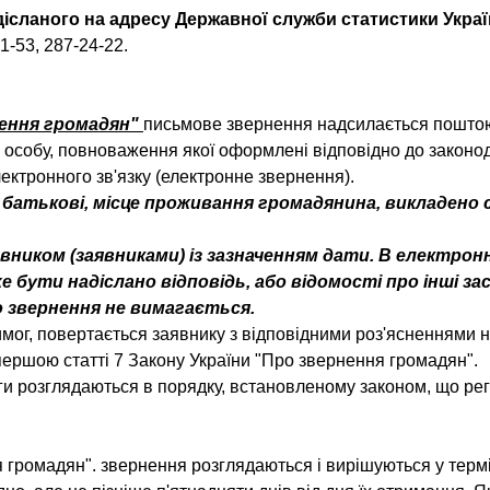
дісланого на адресу Державної служби статистики Укра
-53, 287-24-22.
нення громадян
"
письмове звернення надсилається поштою
м особу, повноваження якої оформлені відповідно до закон
лектронного зв'язку (електронне звернення).
по батькові, місце проживання громадянина, викладен
вником (заявниками) із зазначенням дати. В електрон
 бути надіслано відповідь, або відомості про інші за
 звернення не вимагається.
г, повертається заявнику з відповідними роз'ясненнями не 
ершою статті 7 Закону України "Про звернення громадян".
и розглядаються в порядку, встановленому законом, що ре
я громадян". звернення розглядаються і вирішуються у термі