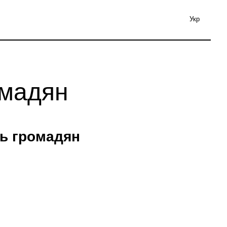
Укр
омадян
нь громадян