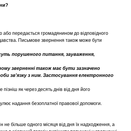
їни?
 або передається громадянином до відповідного
одавства. Письмове звернення також може бути
о суть порушеного питання, зауваження,
ному зверненні також має бути зазначено
соби зв'язку з ним. Застосування електронного
пізніш як через десять днів від дня його
гулює надання безоплатної правової допомоги.
н не більше одного місяця від дня їх надходження, а