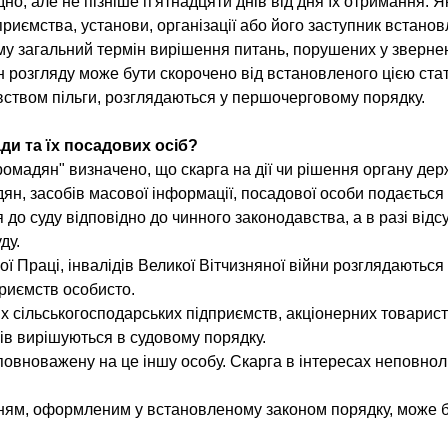
адно, але не пізніше п'ятнадцяти днів від дня їх отримання.
приємства, установи, організації або його заступник встано
му загальний термін вирішення питань, порушених у звернен
розгляду може бути скорочено від встановленого цією стат
вством пільги, розглядаються у першочерговому порядку.
ди та їх посадових осіб?
ромадян" визначено, що скарга на дії чи рішення органу де
адян, засобів масової інформації, посадової особи подаєтьс
до суду відповідно до чинного законодавства, а в разі відс
ду.
ої Праці, інвалідів Великої Вітчизняної війни розглядаютьс
приємств особисто.
х сільськогосподарських підприємств, акціонерних товарист
ів вирішуються в судовому порядку.
вноважену на це іншу особу. Скарга в інтересах неповноліт
нням, оформленим у встановленому законом порядку, може 