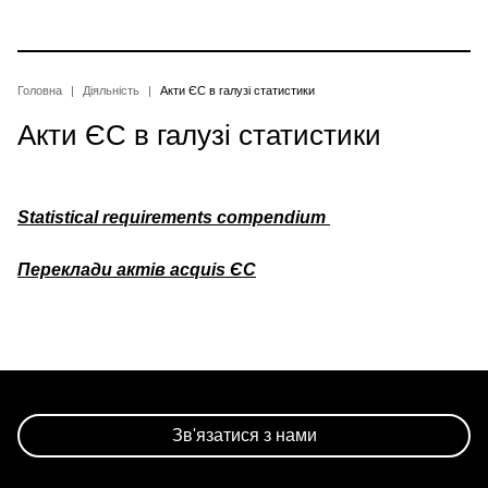
Перейти
до
основного
вмісту
Рядок
Головна
Діяльність
Акти ЄС в галузі статистики
Акти ЄС в галузі статистики
навіґації
Statistical requirements compendium
Переклади актів acquis ЄС
Зв'язатися з нами