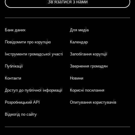
Зв'язатися з нами
Банк даних
Для медіа
Footer
Повідомити про корупцію
Календар
Інструменти громадської участі
Запобігання корупції
Публікації
Звернення громадян
Контакти
Новини
Доступ до публічної інформації
Корисні посилання
Розробницький API
Опитування користувачів
Відеогід по сайту