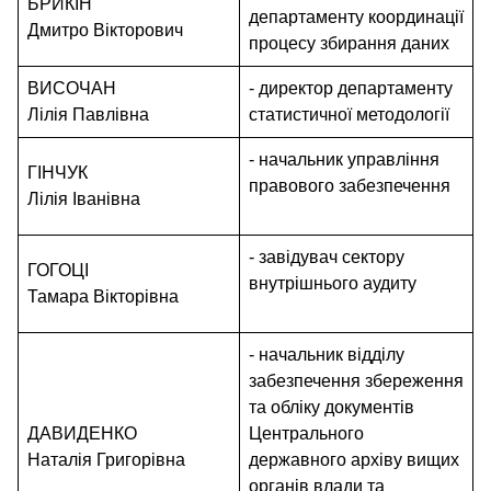
БРИКІН
департаменту координації
Дмитро Вікторович
процесу збирання даних
ВИСОЧАН
- директор департаменту
Лілія Павлівна
статистичної методології
- начальник управління
ГІНЧУК
правового забезпечення
Лілія Іванівна
- завідувач сектору
ГОГОЦІ
внутрішнього аудиту
Тамара Вікторівна
- начальник відділу
забезпечення збереження
та обліку документів
ДАВИДЕНКО
Центрального
Наталія Григорівна
державного архіву вищих
органів влади та