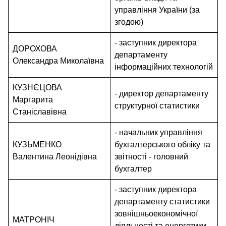
управління України (за
згодою)
- заступник директора
ДОРОХОВА
департаменту
Олександра Миколаївна
інформаційних технологій
КУЗНЄЦОВА
- директор департаменту
Маргарита
структурної статистики
Станіславівна
- начальник управління
КУЗЬМЕНКО
бухгалтерського обліку та
Валентина Леонідівна
звітності - головний
бухгалтер
- заступник директора
департаменту статистики
зовнішньоекономічної
МАТРОНІЧ
діяльності та енергетики -