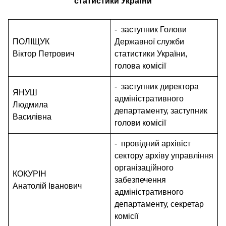
статистики України
- заступник Голови
ПОЛІЩУК
Державної служби
Віктор Петрович
статистики України,
голова комісії
- заступник директора
ЯНУШ
адміністративного
Людмила
департаменту, заступник
Василівна
голови комісії
- провідний архівіст
сектору архіву управління
організаційного
КОКУРІН
забезпечення
Анатолій Іванович
адміністративного
департаменту, секретар
комісії