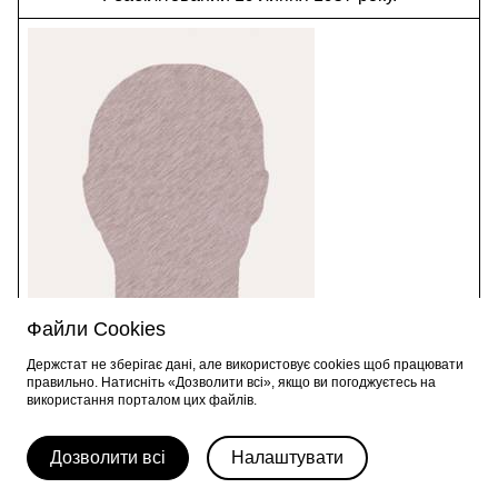
Файли Cookies
Держстат не зберігає дані, але використовує cookies щоб працювати
правильно. Натисніть «Дозволити всі», якщо ви погоджуєтесь на
Сванідзе Микола Самсонович
використання порталом цих файлів.
1895 – 1937
Начальник Управління народногосподарського
Дозволити всі
Налаштувати
обліку Держплану УРСР
(травень 1937 року – листопад* 1937 року)