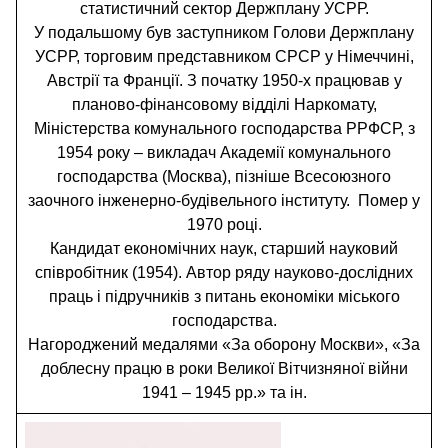
статистичний сектор Держплану УСРР.
У подальшому був заступником Голови Держплану
УСРР, торговим представником СРСР у Німеччині,
Австрії та Франції. З початку 1950-х працював у
планово-фінансовому відділі Наркомату,
Міністерства комунального господарства РРФСР, з
1954 року – викладач Академії комунального
господарства (Москва), пізніше Всесоюзного
заочного інженерно-будівельного інституту. Помер у
1970 році.
Кандидат економічних наук, старший науковий
співробітник (1954). Автор ряду науково-дослідних
праць і підручників з питань економіки міського
господарства.
Нагороджений медалями «За оборону Москви», «За
доблесну працю в роки Великої Вітчизняної війни
1941 – 1945 рр.» та ін.