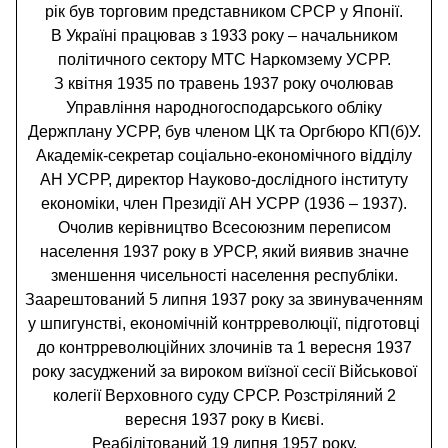
рік був торговим представником СРСР у Японії.
В Україні працював з 1933 року – начальником
політичного сектору МТС Наркомзему УСРР.
З квітня 1935 по травень 1937 року очолював
Управління народногосподарського обліку
Держплану УСРР, був членом ЦК та Оргбюро КП(б)У.
Академік-секретар соціально-економічного відділу
АН УСРР, директор Науково-дослідного інституту
економіки, член Президії АН УСРР (1936 – 1937).
Очолив керівництво Всесоюзним переписом
населення 1937 року в УРСР, який виявив значне
зменшення чисельності населення республіки.
Заарештований 5 липня 1937 року за звинуваченням
у шпигунстві, економічній контрреволюції, підготовці
до контрреволюційних злочинів та 1 вересня 1937
року засуджений за вироком виїзної сесії Військової
колегії Верховного суду СРСР. Розстріляний 2
вересня 1937 року в Києві.
Реабілітований 19 липня 1957 року.