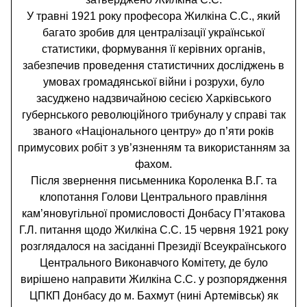
У травні 1921 року професора Жилкіна С.С., який
багато зробив для централізації української
статистики, формування її керівних органів,
забезпечив проведення статистичних досліджень в
умовах громадянської війни і розрухи, було
засуджено надзвичайною сесією Харківського
губернського революційного трибуналу у справі так
званого «Національного центру» до п’яти років
примусових робіт з ув’язненням та використанням за
фахом.
Після звернення письменника Короленка В.Г. та
клопотання Голови Центрального правління
кам’яновугільної промисловості Донбасу П’ятакова
Г.Л. питання щодо Жилкіна С.С. 15 червня 1921 року
розглядалося на засіданні Президії Всеукраїнського
Центрального Виконавчого Комітету, де було
вирішено направити Жилкіна С.С. у розпорядження
ЦПКП Донбасу до м. Бахмут (нині Артемівськ) як