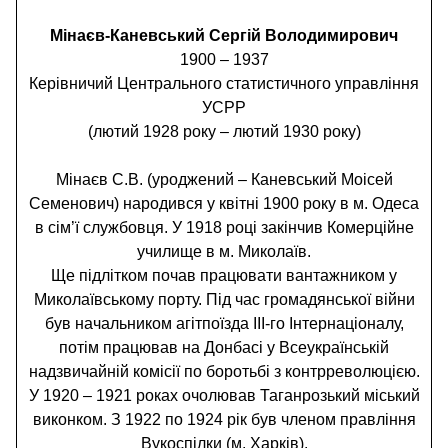
Мінаєв-Каневський Сергій Володимирович
1900 – 1937
Керівничий Центрального статистичного управління
УСРР
(лютий 1928 року – лютий 1930 року)
Мінаєв С.В. (уроджений – Каневський Моісей
Семенович) народився у квітні 1900 року в м. Одеса
в сім’ї службовця. У 1918 році закінчив Комерційне
училище в м. Миколаїв.
Ще підлітком почав працювати вантажником у
Миколаївському порту. Під час громадянської війни
був начальником агітпоїзда ІІІ-го Інтернаціоналу,
потім працював на Донбасі у Всеукраїнській
надзвичайній комісії по боротьбі з контрреволюцією.
У 1920 – 1921 роках очолював Таганрозький міський
виконком. З 1922 по 1924 рік був членом правління
Вукоспілки (м. Харків).