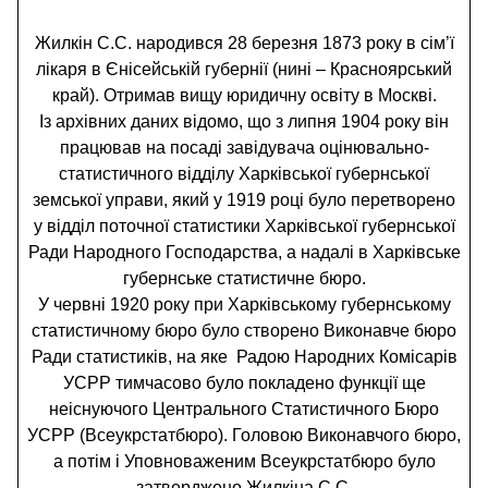
Жилкін С.С. народився 28 березня 1873 року в сім’ї
лікаря в Єнісейській губернії (нині – Красноярський
край). Отримав вищу юридичну освіту в Москві.
Із архівних даних відомо, що з липня 1904 року він
працював на посаді завідувача оцінювально-
статистичного відділу Харківської губернської
земської управи, який у 1919 році було перетворено
у відділ поточної статистики Харківської губернської
Ради Народного Господарства, а надалі в Харківське
губернське статистичне бюро.
У червні 1920 року при Харківському губернському
статистичному бюро було створено Виконавче бюро
Ради статистиків, на яке Радою Народних Комісарів
УСРР тимчасово було покладено функції ще
неіснуючого Центрального Статистичного Бюро
УСРР (Всеукрстатбюро). Головою Виконавчого бюро,
а потім і Уповноваженим Всеукрстатбюро було
затверджено Жилкіна С.С.