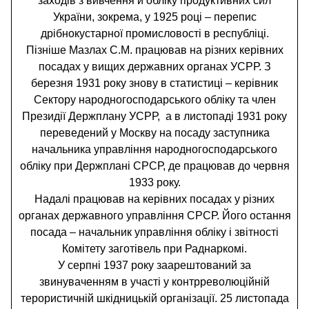
заходів з вивчення й обліку продуктивних сил
України, зокрема, у 1925 році – перепис
дрібнокустарної промисловості в республіці.
Пізніше Мазлах С.М. працював на різних керівних
посадах у вищих державних органах УСРР. З
березня 1931 року знову в статистиці – керівник
Сектору народногосподарського обліку та член
Президії Держплану УСРР, а в листопаді 1931 року
переведений у Москву на посаду заступника
начальника управління народногосподарського
обліку при Держплані СРСР, де працював до червня
1933 року.
Надалі працював на керівних посадах у різних
органах державного управління СРСР. Його остання
посада – начальник управління обліку і звітності
Комітету заготівель при Раднаркомі.
У серпні 1937 року заарештований за
звинуваченням в участі у контрреволюційній
терористичній шкідницькій організації. 25 листопада