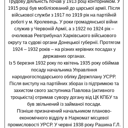
Трудову діяльність почав у 1913 році конторником. У
1915 році був мобілізований до царської армії. Після
військової служби з 1917 по 1919 рік на партійній
роботі у м. Кролевець. У роки громадянської війни
служив у Червоній Армії, а з 1922 по 1924 рік –
очолював Ревтрибунал Харківського військового
округу та судові органи Донецької губернії. Протягом
1924 – 1932 років – на різних керівних посадах у
державних органах.
Із 5 березня 1932 року по квітень 1935 року обіймав
посаду начальника Управління
народногосподарського обліку Держплану УСРР.
Після виступу на партійних зборах із підтримкою та
захистом свого заступника Павлова (активного
троцькіста) отримав сувору догану від ЦК КПБУ та
був звільнений із займаної посади.
Пізніше призначений начальником планово-
економічного відділу в Наркомат місцевої
промисловості УРСР. У червні 1938 року Рашина Г.Л.