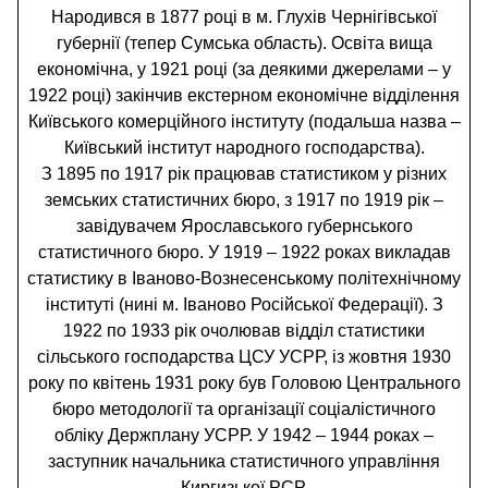
Народився в 1877 році в м. Глухів Чернігівської
губернії (тепер Сумська область). Освіта вища
економічна, у 1921 році (за деякими джерелами – у
1922 році) закінчив екстерном економічне відділення
Київського комерційного інституту (подальша назва –
Київський інститут народного господарства).
З 1895 по 1917 рік працював статистиком у різних
земських статистичних бюро, з 1917 по 1919 рік –
завідувачем Ярославського губернського
статистичного бюро. У 1919 – 1922 роках викладав
статистику в Іваново-Вознесенському політехнічному
інституті (нині м. Іваново Російської Федерації). З
1922 по 1933 рік очолював відділ статистики
сільського господарства ЦСУ УСРР, із жовтня 1930
року по квітень 1931 року був Головою Центрального
бюро методології та організації соціалістичного
обліку Держплану УСРР. У 1942 – 1944 роках –
заступник начальника статистичного управління
Киргизької РСР.