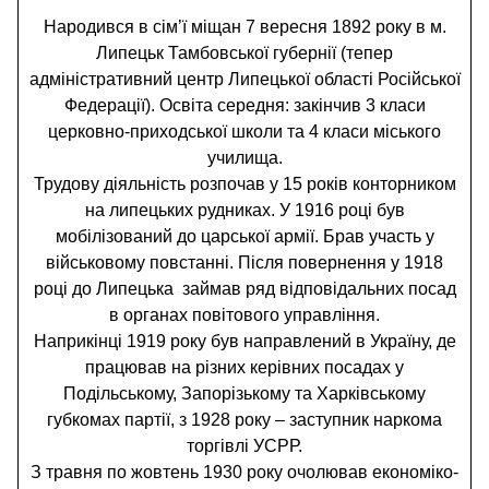
Народився в сім’ї міщан 7 вересня 1892 року в м.
Липецьк Тамбовської губернії (тепер
адміністративний центр Липецької області Російської
Федерації). Освіта середня: закінчив 3 класи
церковно-приходської школи та 4 класи міського
училища.
Трудову діяльність розпочав у 15 років конторником
на липецьких рудниках. У 1916 році був
мобілізований до царської армії. Брав участь у
військовому повстанні. Після повернення у 1918
році до Липецька займав ряд відповідальних посад
в органах повітового управління.
Наприкінці 1919 року був направлений в Україну, де
працював на різних керівних посадах у
Подільському, Запорізькому та Харківському
губкомах партії, з 1928 року – заступник наркома
торгівлі УСРР.
З травня по жовтень 1930 року очолював економіко-