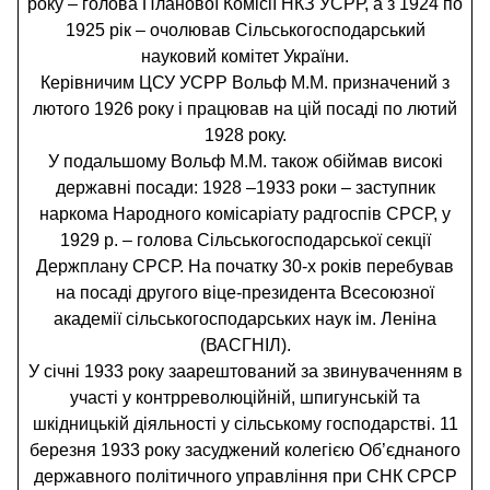
року – голова Планової Комісії НКЗ УСРР, а з 1924 по
1925 рік – очолював Сільськогосподарський
науковий комітет України.
Керівничим ЦСУ УСРР Вольф М.М. призначений з
лютого 1926 року і працював на цій посаді по лютий
1928 року.
У подальшому Вольф М.М. також обіймав високі
державні посади: 1928 –1933 роки – заступник
наркома Народного комісаріату радгоспів СРСР, у
1929 р. – голова Сільськогосподарської секції
Держплану СРСР. На початку 30-х років перебував
на посаді другого віце-президента Всесоюзної
академії сільськогосподарських наук ім. Леніна
(ВАСГНІЛ).
У січні 1933 року заарештований за звинуваченням в
участі у контрреволюційній, шпигунській та
шкідницькій діяльності у сільському господарстві. 11
березня 1933 року засуджений колегією Об’єднаного
державного політичного управління при СНК СРСР