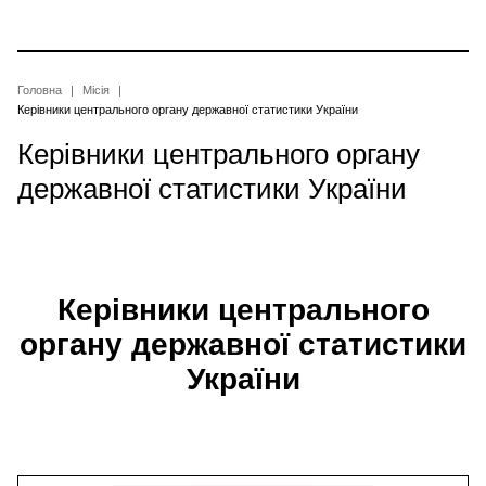
Перейти
до
основного
вмісту
Рядок
Головна
Місія
Керівники центрального органу державної статистики України
навіґації
Керівники центрального органу
державної статистики України
Керівники центрального
органу державної статистики
України