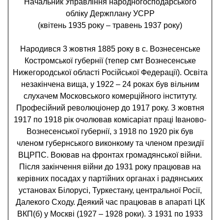
Начальник Управління народногосподарського
обліку Держплану УСРР
(квітень 1935 року – травень 1937 року)
Народився 3 жовтня 1885 року в с. Вознесенське
Костромської губернії (тепер смт Вознесенське
Нижегородської області Російської Федерації). Освіта
незакінчена вища, у 1922 – 24 роках був вільним
слухачем Московського комерційного інституту.
Професійний революціонер до 1917 року. З жовтня
1917 по 1918 рік очолював комісаріат праці Іваново-
Вознесенської губернії, з 1918 по 1920 рік був
членом губернського виконкому та членом президії
ВЦРПС. Воював на фронтах громадянської війни.
Після закінчення війни до 1931 року працював на
керівних посадах у партійних органах і радянських
установах Білорусі, Туркестану, центральної Росії,
Далекого Сходу. Деякий час працював в апараті ЦК
ВКП(б) у Москві (1927 – 1928 роки). З 1931 по 1933