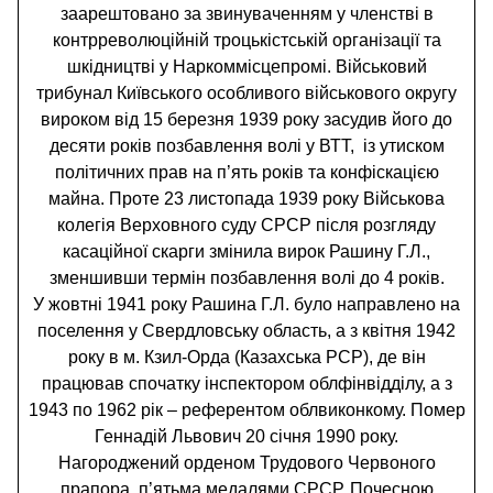
заарештовано за звинуваченням у членстві в
контрреволюційній троцькістській організації та
шкідництві у Наркоммісцепромі. Військовий
трибунал Київського особливого військового округу
вироком від 15 березня 1939 року засудив його до
десяти років позбавлення волі у ВТТ, із утиском
політичних прав на п’ять років та конфіскацією
майна. Проте 23 листопада 1939 року Військова
колегія Верховного суду СРСР після розгляду
касаційної скарги змінила вирок Рашину Г.Л.,
зменшивши термін позбавлення волі до 4 років.
У жовтні 1941 року Рашина Г.Л. було направлено на
поселення у Свердловську область, а з квітня 1942
року в м. Кзил-Орда (Казахська РСР), де він
працював спочатку інспектором облфінвідділу, а з
1943 по 1962 рік – референтом облвиконкому. Помер
Геннадій Львович 20 січня 1990 року.
Нагороджений орденом Трудового Червоного
прапора, п’ятьма медалями СРСР, Почесною