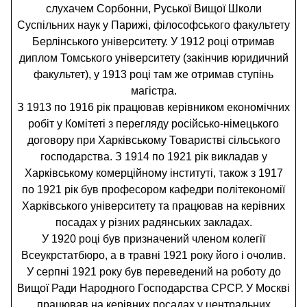
слухачем Сорбонни, Руської Вищої Школи
Суспільних наук у Парижі, філософського факультету
Берлінського університету. У 1912 році отримав
диплом Томського університету (закінчив юридичний
факультет), у 1913 році там же отримав ступінь
магістра.
З 1913 по 1916 рік працював керівником економічних
робіт у Комітеті з перегляду російсько-німецького
договору при Харківському Товаристві сільського
господарства. З 1914 по 1921 рік викладав у
Харківському комерційному інституті, також з 1917
по 1921 рік був професором кафедри політекономії
Харківського університету та працював на керівних
посадах у різних радянських закладах.
У 1920 році був призначений членом колегії
Всеукрстатбюро, а в травні 1921 року його і очолив.
У серпні 1921 року був переведений на роботу до
Вищої Ради Народного Господарства СРСР. У Москві
працював на керівних посадах у центральних