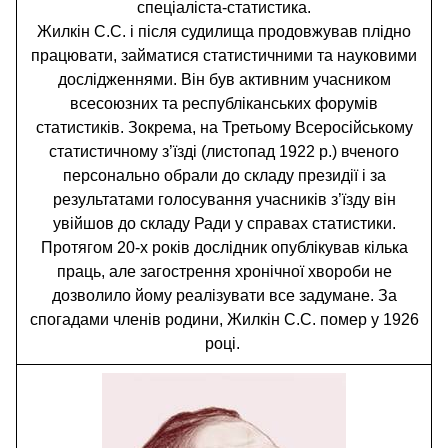
спеціаліста-статистика.
Жилкін С.С. і після судилища продовжував плідно
працювати, займатися статистичними та науковими
дослідженнями. Він був активним учасником
всесоюзних та республіканських форумів
статистиків. Зокрема, на Третьому Всеросійському
статистичному з’їзді (листопад 1922 р.) вченого
персонально обрали до складу президії і за
результатами голосування учасників з’їзду він
увійшов до складу Ради у справах статистики.
Протягом 20-х років дослідник опублікував кілька
праць, але загострення хронічної хвороби не
дозволило йому реалізувати все задумане. За
спогадами членів родини, Жилкін С.С. помер у 1926
році.