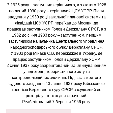
З 1925 року – заступник керівничого, а з лютого 1928
по лютий 1930 року – керівничий ЦСУ УСРР. Після
введення у 1930 році загальної планової системи та
ліквідації ЦСУ УСРР переїхав до Москви, де
працював заступником Голови Держплану СРСР, а з
1932 до січня 1933 року – заступником, першим
заступником начальника Центрального управління
народногосподарського обліку Держплану СРСР.
У 1933 році Мінаєв С.В. переїжджає в Україну, де
працює заступником Голови Держплану УСРР.
2 січня 1937 року заарештований за звинуваченням
у підготовці терористичного акту та
контрреволюційних злочинів. Під час закритого
судового засідання 13 липня 1937 року Військовою
колегією Верховного суду СРСР засуджений до
розстрілу і того ж дня страчений.
Реабілітований 7 березня 1956 року.