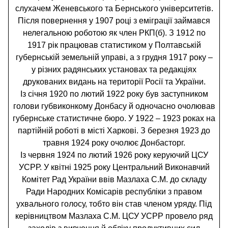
слухачем Женевського та Бернського університетів.
Після повернення у 1907 році з еміграції займався
нелегальною роботою як член РКП(б). З 1912 по
1917 рік працював статистиком у Полтавській
губернській земельній управі, а з грудня 1917 року –
у різних радянських установах та редакціях
друкованих видань на території Росії та України.
Із січня 1920 по лютий 1922 року був заступником
голови губвиконкому Донбасу й одночасно очолював
губернське статистичне бюро. У 1922 – 1923 роках на
партійній роботі в місті Харкові. З березня 1923 до
травня 1924 року очолює Донбасторг.
Із червня 1924 по лютий 1926 року керуючий ЦСУ
УСРР. У квітні 1925 року Центральний Виконавчий
Комітет Рад України ввів Мазлаха С.М. до складу
Ради Народних Комісарів республіки з правом
ухвального голосу, тобто він став членом уряду. Під
керівництвом Мазлаха С.М. ЦСУ УСРР провело ряд