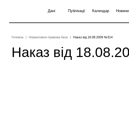
Перейти
до
Дані
Публікації
Календар
Новини
основного
вмісту
Рядок
Головна
Нормативно-правова база
Наказ від 18.08.2009 №314
Наказ від 18.08.
навіґації