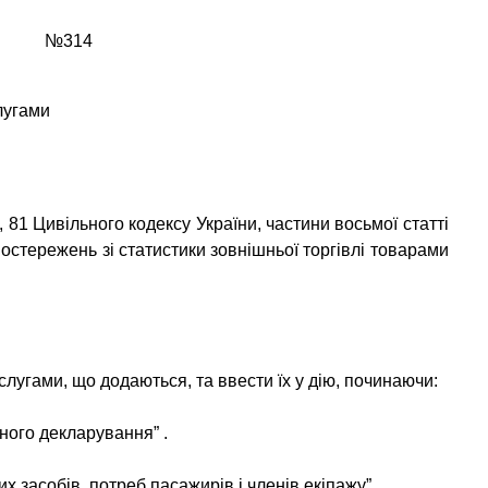
№314
лугами
 81 Цивільного кодексу України, частини восьмої статті
остережень зі статистики зовнішньої торгівлі товарами
лугами, що додаються, та ввести їх у дію, починаючи:
итного декларування”
.
х засобів, потреб пасажирів і членів екіпажу”
.