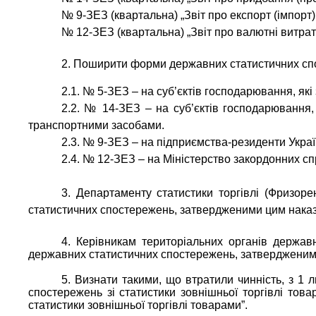
№ 9-ЗЕЗ (квартальна)
„Звіт про експорт (імпорт)
№ 12-ЗЕЗ (квартальна)
„Звіт про валютні витра
2. Поширити форми державних статистичних спо
2.1. № 5-ЗЕЗ – на суб’єктів господарювання, як
2.2. № 14-ЗЕЗ – на суб’єктів господарювання,
транспортними засобами.
2.3. № 9-ЗЕЗ – на підприємства-резиденти Украї
2.4. № 12-ЗЕЗ – на Міністерство закордонних сп
3. Департаменту статистики торгівлі (Фризо
статистичних спостережень, затвердженими цим нака
4. Керівникам територіальних органів держа
державних статистичних спостережень, затвердженим
5. Визнати такими, що втратили чинність, з 
спостережень зі статистики зовнішньої торгівлі то
статистики зовнішньої торгівлі товарами”.