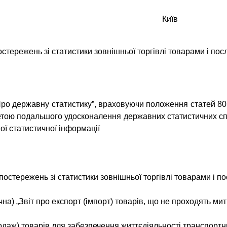
Київ
ережень зі статистики зовнішньої торгівлі товарами і пос
„Про державну статистику”, враховуючи положення статей 80,
 метою подальшого удосконалення державних статистичних сп
ної статистичної інформації
стережень зі статистики зовнішньої торгівлі товарами і пос
ячна)
„Звіт про експорт (імпорт) товарів, що не проходять м
одаж) товарів для забезпечення життєдіяльності транспортни