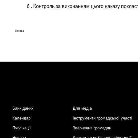
6
. Контроль за виконанням цього наказу покла
Голова
Банк даних
Для медіа
Footer
Календар
Інструменти громадської участі
Публікації
Звернення громадян
Новини
Доступ до публічної інформації