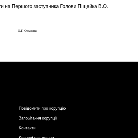
сти на Першого заступника Голови Піщейка В.О.
О.Г. Осауленко
Повідомити про корупцію
Запобігання корупції
Контакти
Корисні посилання