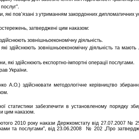
 послуг”.
ти, які пов’язані з утриманням закордонних дипломатичних у
стережень, затверджені цим наказом:
і здійснюють зовнішньоекономічну діяльність.
 які здійснюють зовнішньоекономічну діяльність та мають
ни, які здійснюють експортно-імпортні операції послугами.
рав України.
ренко А.О.) здійснювати методологічне керівництво зби
зом.
вної статистики забезпечити в установленому порядку з
и цим наказом.
1 лютого 2010 року накази Держкомстату від 27.07.2007 №
варами та послугами”, від 23.06.2008 № 202 „Про затвер