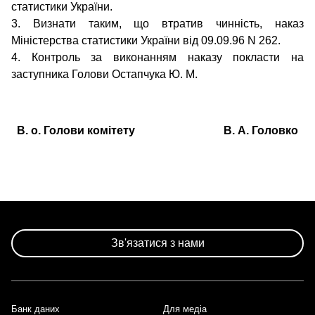
статистики України.
3. Визнати таким, що втратив чинність, наказ
Міністерства статистики України від 09.09.96 N 262.
4. Контроль за виконанням наказу покласти на
заступника Голови Остапчука Ю. М.
В. о. Голови комітету
В. А. Головко
Зв'язатися з нами
Банк даних
Для медіа
Footer