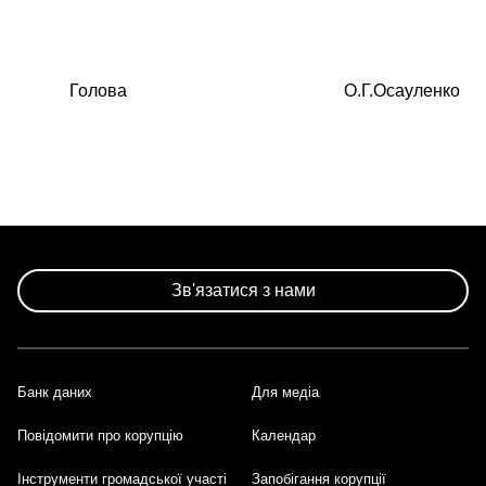
Голова
О.Г.Осауленко
Зв'язатися з нами
Банк даних
Для медіа
Footer
Повідомити про корупцію
Календар
Інструменти громадської участі
Запобігання корупції