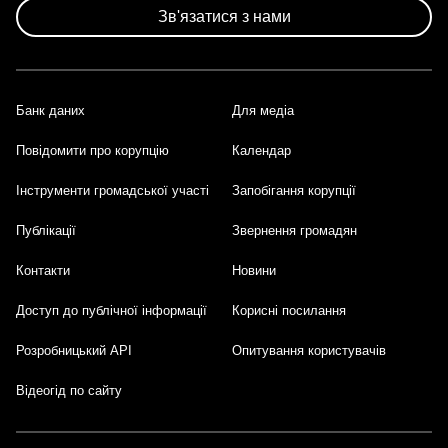
Зв'язатися з нами
Банк даних
Для медіа
Footer
Повідомити про корупцію
Календар
Інструменти громадської участі
Запобігання корупції
Публікації
Звернення громадян
Контакти
Новини
Доступ до публічної інформації
Корисні посилання
Розробницький API
Опитування користувачів
Відеогід по сайту