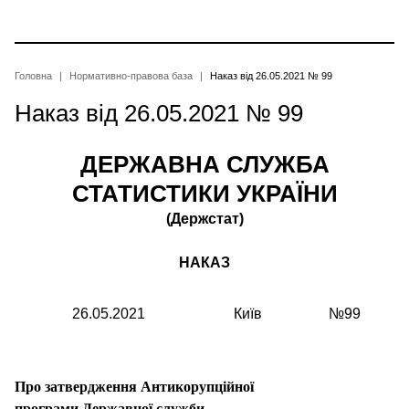
Перейти
до
основного
вмісту
Рядок
Головна
Нормативно-правова база
Наказ від 26.05.2021 № 99
Наказ від 26.05.2021 № 99
навіґації
ДЕРЖАВНА СЛУЖБА
СТАТИСТИКИ УКРАЇНИ
(Держстат)
НАКАЗ
26.05.2021
Київ
№99
Про затвердження Антикорупційної
програми Державної служби