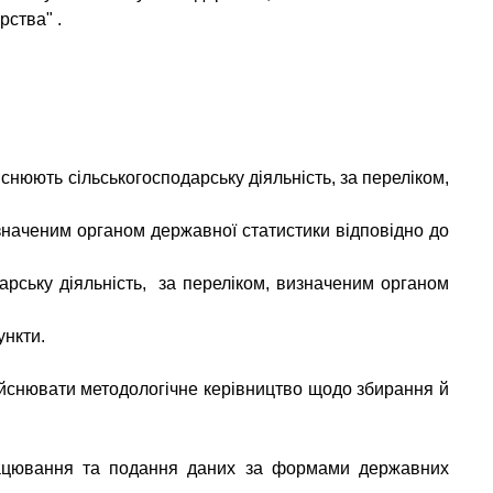
арства"
.
ійснюють сільськогосподарську діяльність, за переліком,
визначеним органом державної статистики відповідно до
дарську діяльність, за переліком, визначеним органом
ункти.
ійснювати методологічне керівництво щодо збирання й
працювання та подання даних за формами державних