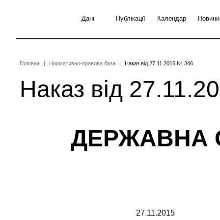
Перейти
до
Дані
Публікації
Календар
Новини
основного
вмісту
Рядок
Головна
Нормативно-правова база
Наказ від 27.11.2015 № 346
Наказ від 27.11.2
навіґації
ДЕРЖАВНА 
27.11.2015