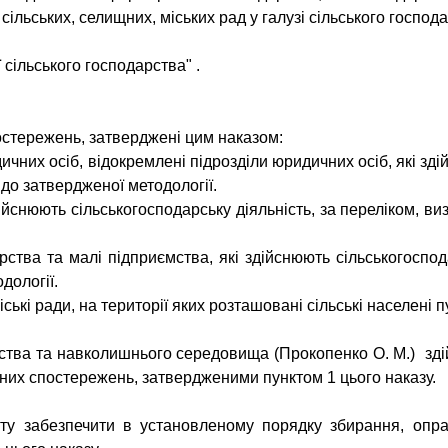
сільських, селищних, міських рад у галузі сільського господ
ї сільського господарства"
.
стережень, затверджені цим наказом:
идичних осіб, відокремлені підрозділи юридичних осіб, які зд
до затвердженої методології.
здійснюють сільськогосподарську діяльність, за переліком, 
рства та малі підприємства, які здійснюють сільськогоспо
дології.
міські ради, на території яких розташовані сільські населені п
рства та навколишнього середовища (Прокопенко О. М.) зд
их спостережень, затвердженими пунктом 1 цього наказу.
тату забезпечити в установленому порядку збирання, о