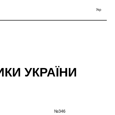
Укр
КИ УКРАЇНИ
№346