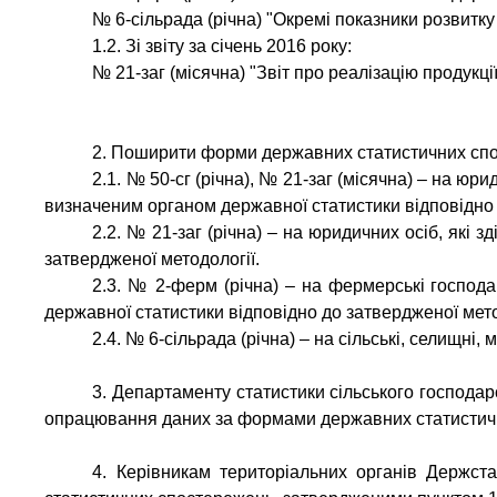
№ 6-сільрада (річна) "Окремі показники розвитку 
1.2. Зі звіту за січень 2016 року:
№ 21-заг (місячна) "Звіт про реалізацію продукці
2. Поширити форми державних статистичних спо
2.1. № 50-сг (річна), № 21-заг (місячна) – на юр
визначеним органом державної статистики відповідно 
2.2. № 21-заг (річна) – на юридичних осіб, які 
затвердженої методології.
2.3. № 2-ферм (річна) – на фермерські господа
державної статистики відповідно до затвердженої мето
2.4. № 6-сільрада (річна) – на сільські, селищні, 
3. Департаменту статистики сільського господа
опрацювання даних за формами державних статистичн
4. Керівникам територіальних органів Держс