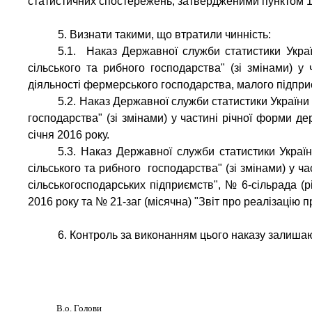
статистичних спостережень, затвердженими пунктом 1 
5. Визнати такими, що втратили чинність:
5.1. Наказ Державної служби статистики Укра
сільського та рибного господарства" (зі змінами) 
діяльності фермерського господарства, малого підприєм
5.2. Наказ Державної служби статистики Україн
господарства" (зі змінами) у частині річної форми д
січня 2016 року.
5.3. Наказ Державної служби статистики Укра
сільського та рибного господарства" (зі змінами) у 
сільськогосподарських підприємств", № 6-сільрада (рі
2016 року та № 21-заг (місячна) "Звіт про реалізацію п
6. Контроль за виконанням цього наказу залиша
В.о. Голови