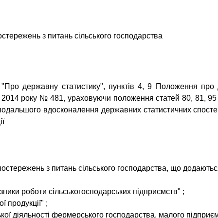
тережень з питань сільського господарства
и "Про державну статистику", пунктів 4, 9 Положення про
 2014 року № 481, ураховуючи положення статей 80, 81, 95 
ю подальшого вдосконалення державних статистичних спост
ії
стережень з питань сільського господарства, що додаються,
казники роботи сільськогосподарських підприємств"
;
ої продукції"
;
кої діяльності фермерського господарства, малого підприєм