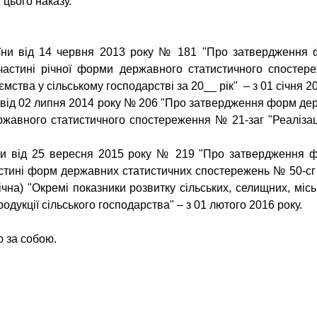
цього наказу.
їни від 14 червня 2013 року № 181 "Про затвердження 
у частині річної форми державного статистичного спост
ства у сільському господарстві за 20__ рік" – з 01 січня 20
и від 02 липня 2014 року № 206 "Про затвердження форм дер
ержавного статистичного спостереження № 21-заг "Реалізація
їни від 25 вересня 2015 року № 219 "Про затвердження 
частині форм державних статистичних спостережень № 50-сг (
чна) "Окремі показники розвитку сільських, селищних, міськ
родукції сільського господарства" – з 01 лютого 2016 року.
ю за собою.