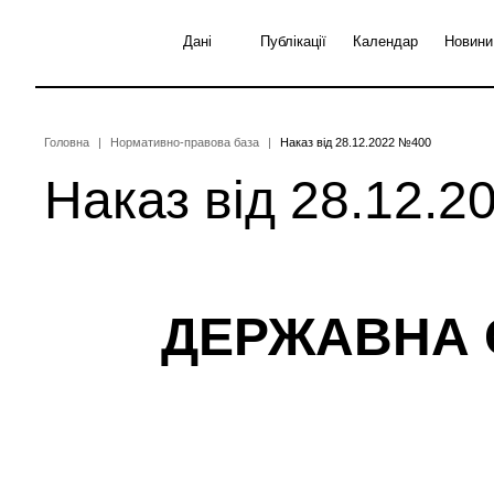
Перейти
до
Дані
Публікації
Календар
Новини
основного
вмісту
Рядок
Головна
Нормативно-правова база
Наказ від 28.12.2022 №400
Наказ від 28.12.
навіґації
ДЕРЖАВНА 