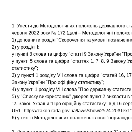
1. Унести до Методологічних положень державного ст
червня 2022 року № 172 (далі – Методологічні положенн
1) доповнити розділ "Скорочення та умовні позначенн
2) у розділі І:
у пункті 3 слова та цифру "статті 9 Закону України "П
у пункті 5 слова та цифри "статтях 1, 7, 8, 9 Закону
статистику";
3) у пункті 1 розділу VІІ слова та цифри "статей 16, 
Закону України "Про офіційну статистику";
4) у пункті 1 розділу VIІI слова "Про державну статист
5) у "Списку використаних" джерел пункт 2 викласти в т
"2. Закон України "Про офіційну статистику" від 16 се
URL:
https://zakon.rada.gov.ua/laws/show/2524-20#Text
"
6) у тексті Методологічних положень слово "оприлюдне
2. Департаменту обстежень домогосподарств (Солоп А.