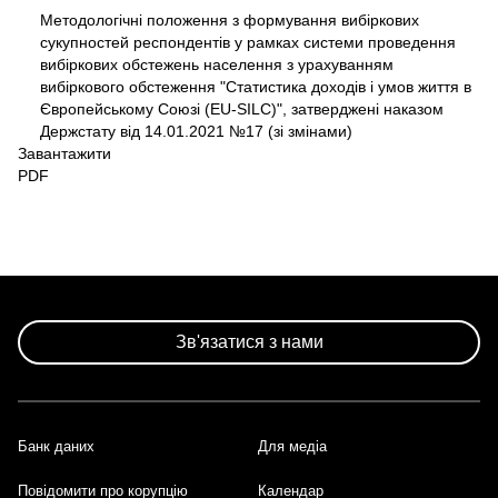
Методологічні положення з формування вибіркових
Документ
сукупностей респондентів у рамках системи проведення
вибіркових обстежень населення з урахуванням
вибіркового обстеження "Статистика доходів і умов життя в
Європейському Союзі (EU-SILC)", затверджені наказом
Держстату від 14.01.2021 №17 (зі змінами)
Завантажити
PDF
Зв'язатися з нами
Банк даних
Для медіа
Footer
Повідомити про корупцію
Календар