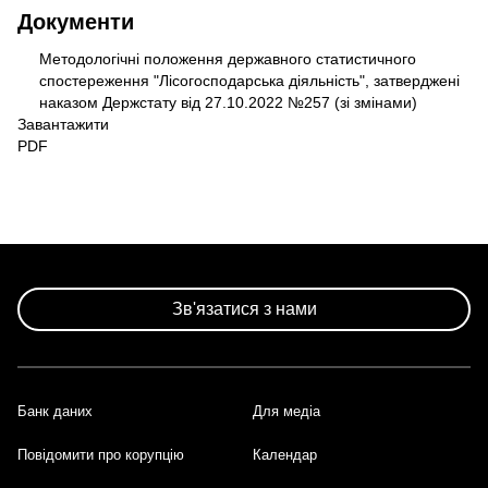
Документи
Методологічні положення державного статистичного
Документ
спостереження "Лісогосподарська діяльність", затверджені
наказом Держстату від 27.10.2022 №257 (зі змінами)
Завантажити
PDF
Зв'язатися з нами
Банк даних
Для медіа
Footer
Повідомити про корупцію
Календар