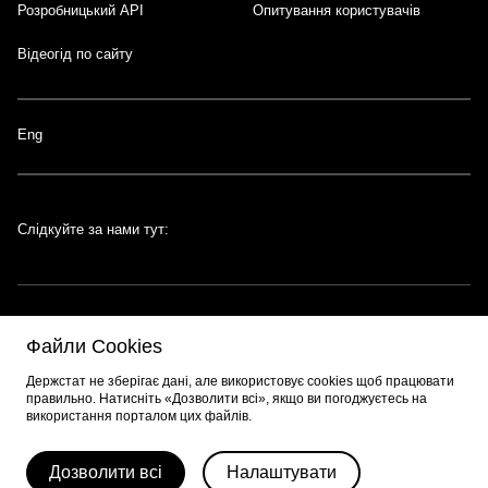
Розробницький API
Опитування користувачів
Відеогід по сайту
Eng
Слідкуйте за нами тут:
Файли Cookies
Портал створено за підтримки швейцарсько-української програми
EGAP
,
Держстат не зберігає дані, але використовує cookies щоб працювати
що реалізується
Фондом Східна Європа
. Розробник порталу:
EPAM
.
правильно. Натисніть «Дозволити всі», якщо ви погоджуєтесь на
використання порталом цих файлів.
© 2026 Весь контент доступний за ліцензією
Creative Commons
Attribution 4.0 International license
, якщо не зазначено інше.
Дозволити всі
Налаштувати