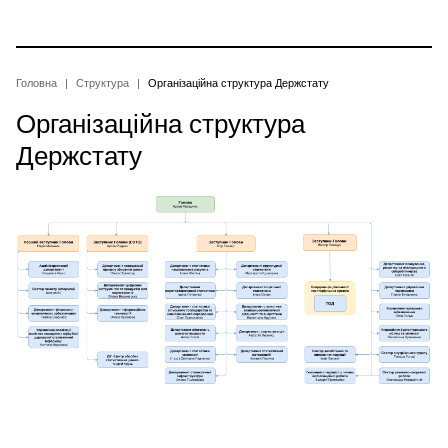
Перейти
до
основного
вмісту
Рядок
Головна
Структура
Організаційна структура Держстату
Організаційна структура
навіґації
Держстату