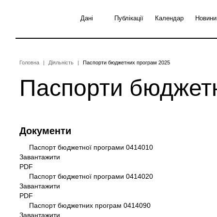
Перейти
до
Дані
Публікації
Календар
Новини
основного
вмісту
Рядок
Головна
Діяльність
Паспорти бюджетних програм 2025
Паспорти бюджет
навіґації
Документи
Паспорт бюджетної програми 0414010
Документ
Завантажити
PDF
Паспорт бюджетної програми 0414020
Документ
Завантажити
PDF
Паспорт бюджетних програм 0414090
Документ
Завантажити