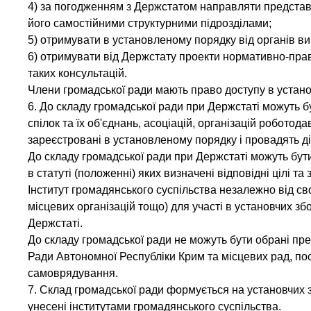
4) за погодженням з Держстатом направляти представн
його самостійними структурними підрозділами;
5) отримувати в установленому порядку від органів в
6) отримувати від Держстату проекти нормативно-право
таких консультацій.
Члени громадської ради мають право доступу в устан
6. До складу громадської ради при Держстаті можуть бу
спілок та їх об'єднань, асоціацій, організацій роботода
зареєстровані в установленому порядку і провадять дія
До складу громадської ради при Держстаті можуть бути
в статуті (положенні) яких визначені відповідні цілі та
Інститут громадянського суспільства незалежно від сво
місцевих організацій тощо) для участі в установчих з
Держстаті.
До складу громадської ради не можуть бути обрані пре
Ради Автономної Республіки Крим та місцевих рад, по
самоврядування.
7. Склад громадської ради формується на установчих з
унесені інститутами громадянського суспільства.