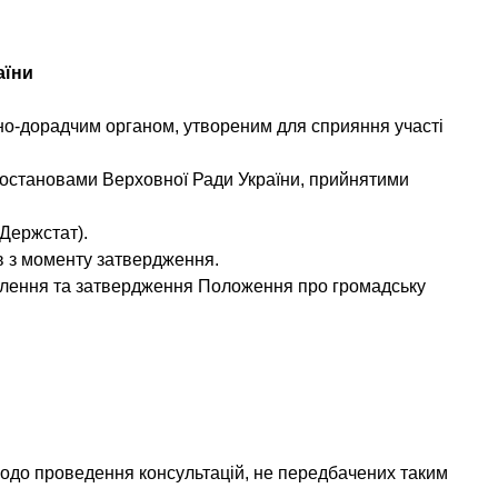
аїни
вно-дорадчим органом, утвореним для сприяння участі
і постановами Верховної Ради України, прийнятими
Держстат).
в з моменту затвердження.
облення та затвердження Положення про громадську
 щодо проведення консультацій, не передбачених таким