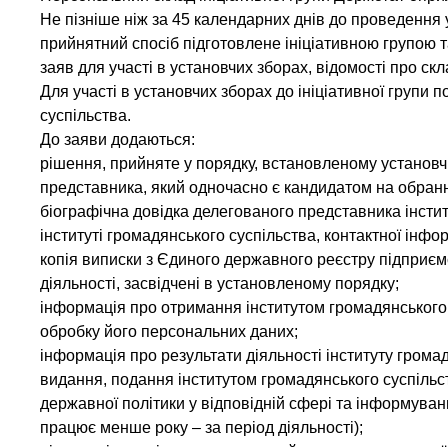
Не пізніше ніж за 45 календарних днів до проведення
прийнятний спосіб підготовлене ініціативною групою т
заяв для участі в установчих зборах, відомості про скл
Для участі в установчих зборах до ініціативної групи
суспільства.
До заяви додаються:
рішення, прийняте у порядку, встановленому установч
представника, який одночасно є кандидатом на обранн
біографічна довідка делегованого представника інститу
інституті громадянського суспільства, контактної інфор
копія виписки з Єдиного державного реєстру підприємст
діяльності, засвідчені в установленому порядку;
інформація про отримання інститутом громадянського 
обробку його персональних даних;
інформація про результати діяльності інституту громад
видання, подання інститутом громадянського суспільс
державної політики у відповідній сфері та інформуван
працює менше року – за період діяльності);