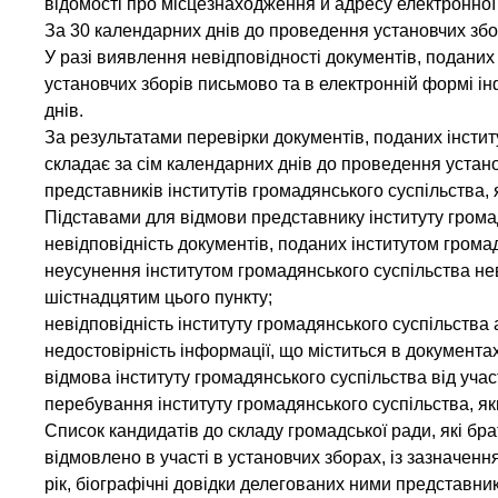
відомості про місцезнаходження й адресу електронної
За 30 календарних днів до проведення установчих збо
У разі виявлення невідповідності документів, поданих 
установчих зборів письмово та в електронній формі і
днів.
За результатами перевірки документів, поданих інсти
складає за сім календарних днів до проведення установ
представників інститутів громадянського суспільства, 
Підставами для відмови представнику інституту громад
невідповідність документів, поданих інститутом гром
неусунення інститутом громадянського суспільства н
шістнадцятим цього пункту;
невідповідність інституту громадянського суспільств
недостовірність інформації, що міститься в документах
відмова інституту громадянського суспільства від учас
перебування інституту громадянського суспільства, як
Список кандидатів до складу громадської ради, які бра
відмовлено в участі в установчих зборах, із зазначенн
рік, біографічні довідки делегованих ними представни