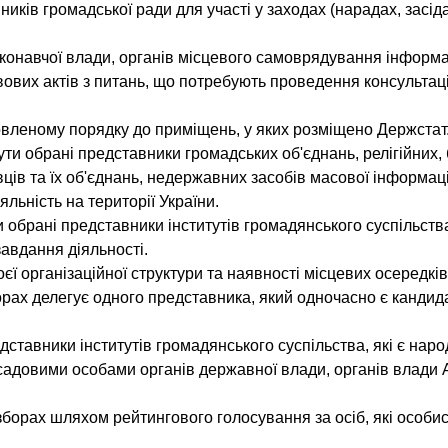
иків громадської ради для участі у заходах (нарадах, засі
иконавчої влади, органів місцевого самоврядування інформац
вих актів з питань, що потребують проведення консультацій
овленому порядку до приміщень, у яких розміщено Держстат
ти обрані представники громадських об'єднань, релігійних, 
вців та їх об'єднань, недержавних засобів масової інформації
льність на території України.
 обрані представники інститутів громадянського суспільства,
 завдання діяльності.
єї організаційної структури та наявності місцевих осередків
борах делегує одного представника, який одночасно є канди
дставники інститутів громадянського суспільства, які є на
садовими особами органів державної влади, органів влади 
борах шляхом рейтингового голосування за осіб, які особис