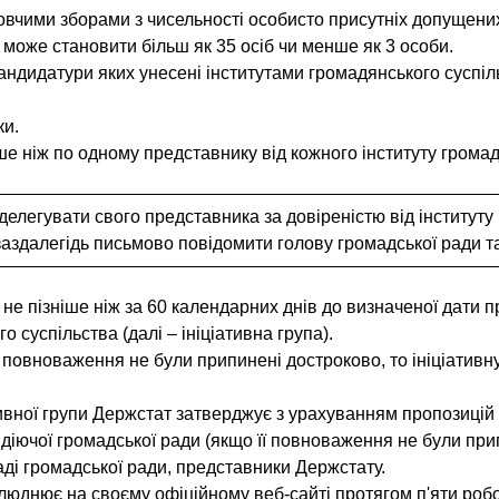
овчими зборами з чисельності особисто присутніх допущених 
 може становити більш як 35 осіб чи менше як 3 особи.
кандидатури яких унесені інститутами громадянського сусп
ки.
е ніж по одному представнику від кожного інституту громад
делегувати свого представника за довіреністю від інституту
заздалегідь письмово повідомити голову громадської ради та
е пізніше ніж за 60 календарних днів до визначеної дати п
го суспільства (далі – ініціативна група).
 повноваження не були припинені достроково, то ініціативну
ативної групи Держстат затверджує з урахуванням пропозицій
 діючої громадської ради (якщо її повноваження не були при
аді громадської ради, представники Держстату.
юднює на своєму офіційному веб-сайті протягом п'яти робоч