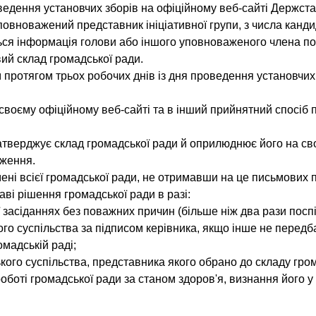
ведення установчих зборів на офіційному веб-сайті Держста
уповноважений представник ініціативної групи, з числа канд
ється інформація голови або іншого уповноваженого члена поп
ий склад громадської ради.
ротягом трьох робочих днів із дня проведення установчих 
воєму офіційному веб-сайті та в інший прийнятний спосіб п
затверджує склад громадської ради й оприлюднює його на св
дження.
мені всієї громадської ради, не отримавши на це письмових
аві рішення громадської ради в разі:
ї засіданнях без поважних причин (більше ніж два рази поспі
го суспільства за підписом керівника, якщо інше не перед
мадській раді;
кого суспільства, представника якого обрано до складу гром
роботі громадської ради за станом здоров'я, визнання його