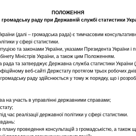
ПОЛОЖЕННЯ
 громадську раду при Державній службі статистики Укр
України (далі – громадська рада) є тимчасовим консультати
літики у сфері статистики.
титуцією та законами України, указами Президента України 
Кабінету Міністрів України, а також цим Положенням.
 рада та затверджує Державна служба статистики України (
іційному веб-сайті Держстату протягом трьох робочих дні
громадську раду здійснюється у тому ж порядку, що і розр
ва на участь в управлінні державними справами;
стату;
 час реалізації державної політики у сфері статистики.
авдань:
го плану проведення консультацій з громадськістю, а також