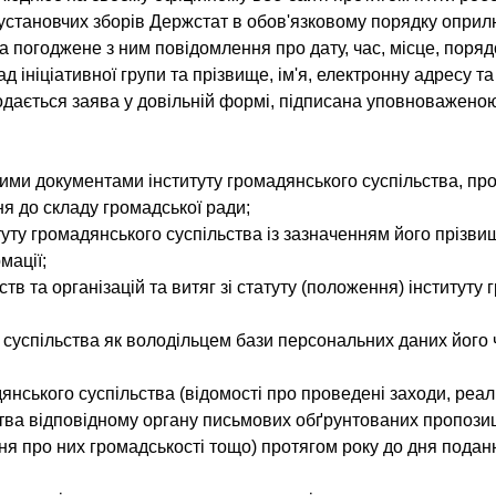
 установчих зборів Держстат в обов'язковому порядку оприл
а погоджене з ним повідомлення про дату, час, місце, поря
ад ініціативної групи та прізвище, ім'я, електронну адресу 
 подається заява у довільній формі, підписана уповноважено
ими документами інституту громадянського суспільства, про
я до складу громадської ради;
ту громадянського суспільства із зазначенням його прізвища
мації;
в та організацій та витяг зі статуту (положення) інституту
суспільства як володільцем бази персональних даних його 
янського суспільства (відомості про проведені заходи, реал
тва відповідному органу письмових обґрунтованих пропозиці
ня про них громадськості тощо) протягом року до дня подан