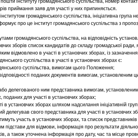
 пошти інституту громадянського суспільства, номер контак
рів приймання заяв для участі у них припиняється.
інститутом громадянського суспільства, ініціативна група н
нформує про це інститут громадянського суспільства з проп
тутами громадянського суспільства, на відповідність устан
чих зборів список кандидатів до складу громадської ради, я
яким відмовлено в участі в установчих зборах, із зазначенн
янського суспільства в участі в установчих зборах є:
адянського суспільства, вимогам цього Положення;
евідповідності поданих документів вимогам, установленим 
а або делегованого ним представника вимогам, установлени
, поданих для участі в установчих зборах;
ті в установчих зборах шляхом надсилання ініціативній груп
ий делегував свого представника для участі в установчих зб
тимуть участь в установчих зборах, та список представників
ям підстави для відмови, інформація про результати діяльнос
ків, а також уточнена інформація про дату, час та місце пр