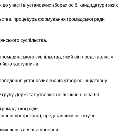
до участі в установчих зборах осіб, кандидатури яких
ільства, процедура формування громадської ради
янського суспільства.
 громадянського суспільства, який він представляє у
 його заступників.
роведення установчих зборів утворює ініціативну
 групу Держстат утворює не пізніше ніж за 60
 громадської ради.
пинені достроково), представники інститутів
их днів з дня її утворення.