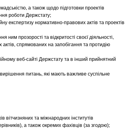
омадськістю, а також щодо підготовки проектів
ення роботи Держстату;
йну експертизу нормативно-правових актів та проектів
 ним прозорості та відкритості своєї діяльності,
х актів, спрямованих на запобігання та протидію
ційному веб-сайті Держстату та в інший прийнятний
 вирішення питань, які мають важливе суспільне
ів вітчизняних та міжнародних інститутів
ерівників), а також окремих фахівців (за згодою);