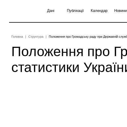
Перейти
до
Дані
Публікації
Календар
Новини
основного
вмісту
Рядок
Головна
Структура
Положення про Громадську раду при Державній служб
Положення про Гр
навіґації
статистики Україн