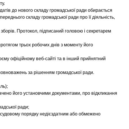
ту.
идатів до нового складу громадської ради обирається
ереднього складу громадської ради про її діяльність,
зборів. Протокол, підписаний головою і секретарем
ротягом трьох робочих днів з моменту його
оєму офіційному веб-сайті та в інший прийнятний
 повноважень за рішенням громадської ради.
ль);
бачено його установчими документами, про відкликання
адської ради;
 у судовому порядку недієздатним або обмежено