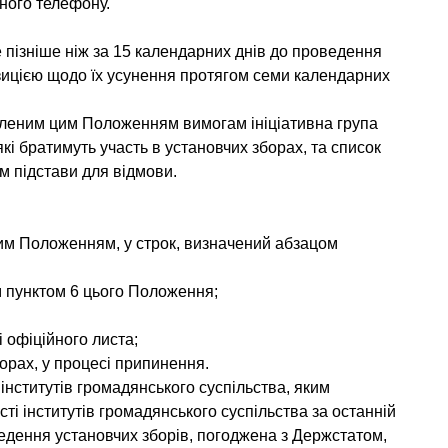
тного телефону.
е пізніше ніж за 15 календарних днів до проведення
озицією щодо їх усунення протягом семи календарних
овленим цим Положенням вимогам ініціативна група
кі братимуть участь в установчих зборах, та список
ям підстави для відмови.
цим Положенням, у строк, визначений абзацом
м пунктом 6 цього Положення;
і офіційного листа;
орах, у процесі припинення.
 інститутів громадянського суспільства, яким
ті інститутів громадянського суспільства за останній
оведення установчих зборів, погоджена з Держстатом,