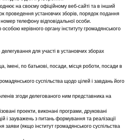
юднює на своєму офіційному веб-сайті та в інший
док проведення установчих зборів, порядок подання
та номер телефону відповідальної особи.
ю особою керівного органу інституту громадянського
 делегування для участі в установчих зборах
, імені, по батькові, посади, місця роботи, посади в
 громадянського суспільства щодо цілей і завдань його
членів згоди делегованого ним представника на
ізовані проекти, виконані програми, друковані
й і зауважень з питань формування та реалізації
ня заяви (якщо інститут громадянського суспільства