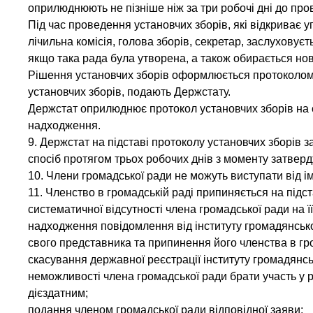
оприлюднюють не пізніше ніж за три робочі дні до про
Під час проведення установчих зборів, які відкриває 
лічильна комісія, голова зборів, секретар, заслухову
якщо така рада була утворена, а також обирається нов
Рішення установчих зборів оформлюється протоколом п
установчих зборів, подають Держстату.
Держстат оприлюднює протокол установчих зборів на с
надходження.
9. Держстат на підставі протоколу установчих зборів 
спосіб протягом трьох робочих днів з моменту затвер
10. Члени громадської ради не можуть виступати від і
11. Членство в громадській раді припиняється на підст
систематичної відсутності члена громадської ради на ї
надходження повідомлення від інституту громадянсько
свого представника та припинення його членства в гро
скасування державної реєстрації інституту громадянсь
неможливості члена громадської ради брати участь у 
дієздатним;
подання членом громадської ради відповідної заяви;