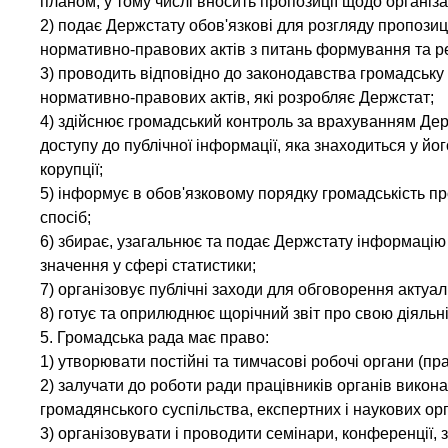
планом, у тому числі вносить пропозиції щодо організ
2) подає Держстату обов'язкові для розгляду пропозиці
нормативно-правових актів з питань формування та ре
3) проводить відповідно до законодавства громадську 
нормативно-правових актів, які розробляє Держстат;
4) здійснює громадський контроль за врахуванням Держ
доступу до публічної інформації, яка знаходиться у й
корупції;
5) інформує в обов'язковому порядку громадськість пр
спосіб;
6) збирає, узагальнює та подає Держстату інформацію 
значення у сфері статистики;
7) організовує публічні заходи для обговорення актуал
8) готує та оприлюднює щорічний звіт про свою діяльні
5. Громадська рада має право:
1) утворювати постійні та тимчасові робочі органи (прав
2) залучати до роботи ради працівників органів викон
громадянського суспільства, експертних і наукових орга
3) організовувати і проводити семінари, конференції, 