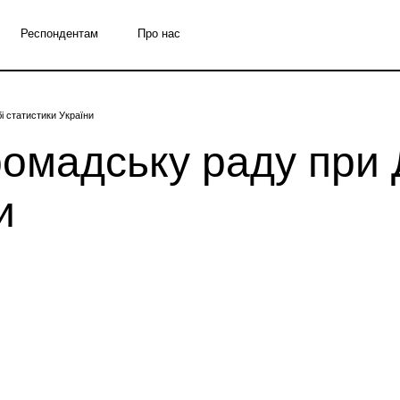
Респондентам
Про нас
і статистики України
омадську раду при 
и