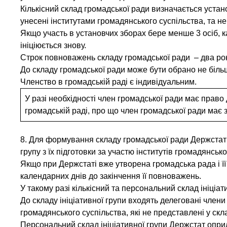
Кількісний склад громадської ради визначається устан
унесені інститутами громадянського суспільства, та не
Якщо участь в установчих зборах бере менше 3 осіб, 
ініціюється знову.
Строк повноважень складу громадської ради – два ро
До складу громадської ради може бути обрано не більш
Членство в громадській раді є індивідуальним.
У разі необхідності член громадської ради має право 
громадській раді, про що член громадської ради має 
8. Для формування складу громадської ради Держстат н
групу з їх підготовки за участю інститутів громадянсько
Якщо при Держстаті вже утворена громадська рада і її
календарних днів до закінчення її повноважень.
У такому разі кількісний та персональний склад ініці
До складу ініціативної групи входять делеговані члени
громадянського суспільства, які не представлені у скл
Персональний склад ініціативної групи Держстат оприл