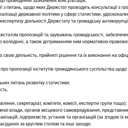
ації проведення зазначених консультацій;
ї з питань, щодо яких Держстат проводить консультації з гр
алізації державної політики у сфері статистики, удосконал
експертизу діяльності Держстату та громадську антикорупці
статом пропозицій та зауважень громадськості, забезпечення
ого володінні, а також дотриманням ним нормативно-правови
о свою діяльність, прийняті рішення та їх виконання на офі
про пропозиції інститутів громадянського суспільства щодо
ьних питань розвитку статистики;
сть.
ління, секретаріат, комітети, комісії, експертні групи тощо);
авчої влади, органів місцевого самоврядування, представник
нізацій, підприємств, установ та організацій (за згодою їх к
засідання за круглим столом та інші заходи;