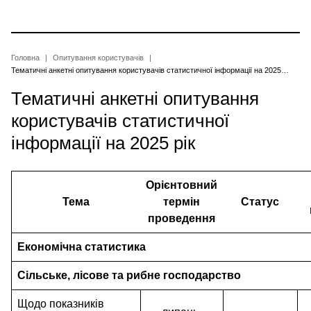
Перейти
до
основного
вмісту
Рядок
Головна
Опитування користувачів
Тематичні анкетні опитування користувачів статистичної інформації на 2025 рік
навіґації
Тематичні анкетні опитування
користувачів статистичної
інформації на 2025 рік
Орієнтовний
Тема
термін
Статус
проведення
Економічна статистика
Сільське, лісове та рибне господарство
Щодо показників