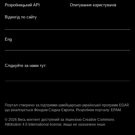
Розробницький API
Опитування користувачів
Відеогід по сайту
Eng
Слідкуйте за нами тут:
Портал створено за підтримки швейцарсько-української програми
EGAP
,
що реалізується
Фондом Східна Європа
. Розробник порталу:
EPAM
.
© 2026 Весь контент доступний за ліцензією
Creative Commons
Attribution 4.0 International license
, якщо не зазначено інше.