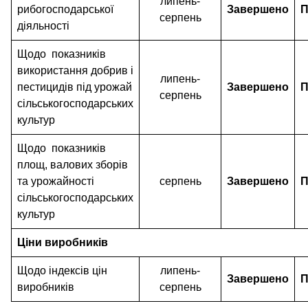
липень-
рибогосподарської
Завершено
П
серпень
діяльності
Щодо показників
використання добрив і
липень-
пестицидів під урожай
Завершено
П
серпень
сільськогосподарських
культур
Щодо показників
площ, валових зборів
та урожайності
серпень
Завершено
П
сільськогосподарських
культур
Ціни виробників
Щодо індексів цін
липень-
Завершено
П
виробників
серпень