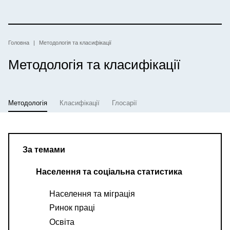
Перейти
до
основного
вмісту
Рядок
Головна
Методологія та класифікації
Методологія та класифікації
навіґації
Методологія
Класифікації
Глосарії
За темами
Населення та соціальна статистика
Населення та міграція
Ринок праці
Освіта