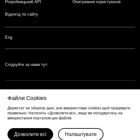
Розробницький API
Опитування користувачів
Відеогід по сайту
Eng
Слідкуйте за нами тут:
Файли Cookies
Портал створено за підтримки швейцарсько-української програми
EGAP
,
Держстат не зберігає дані, але використовує cookies щоб працювати
що реалізується
Фондом Східна Європа
. Розробник порталу:
EPAM
.
правильно. Натисніть «Дозволити всі», якщо ви погоджуєтесь на
використання порталом цих файлів.
© 2026 Весь контент доступний за ліцензією
Creative Commons
Attribution 4.0 International license
, якщо не зазначено інше.
Дозволити всі
Налаштувати