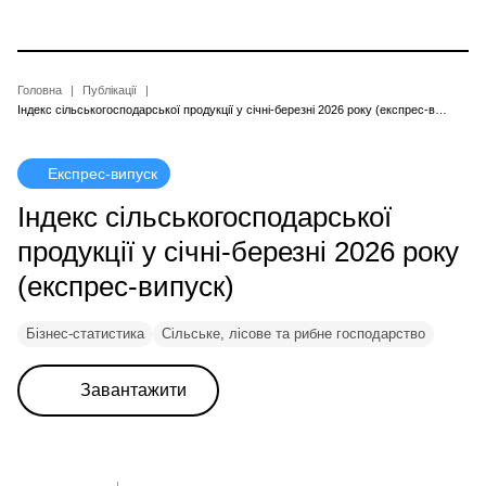
Перейти
до
основного
вмісту
Рядок
Головна
Публікації
Індекс сільськогосподарської продукції у січні-березні 2026 року (експрес-випуск)
навіґації
Експрес-випуск
Індекс сільськогосподарської
продукції у січні-березні 2026 року
(експрес-випуск)
Бізнес-статистика
Сільське, лісове та рибне господарство
Завантажити