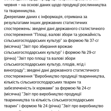
червня − на основі даних щодо продукції рослинництва
та тваринництва.
Джерелами даних є інформація, отримана за
результатами інших державних статистичних
спостережень: зведені дані державного статистичного
спостереження "Площі, валові збори та урожайність
сільськогосподарських культур" за формою № 37-сг
(місячна) "Звіт про збирання врожаю
сільськогосподарських культур" і формою № 29-сг
(річна) "Звіт про площі та валові збори
сільськогосподарських культур, плодів, ягід і
винограду"; зведені дані державного статистичного
спостереження "Виробництво продукції тваринництва,
кількість сільськогосподарських тварин та
забезпеченість їх кормами" за формою № 24-сг
(місячна) "Звіт про виробництво продукції
тваринництва та кількість сільськогосподарських
тварин" і формою № 24 (річна) "Звіт про виробництво