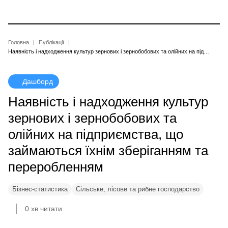
Перейти
до
основного
вмісту
Рядок
Головна
Публікації
Наявність і надходження культур зернових і зернобобових та олійних на підприємства, що займаються їхнім зберіганням та переробленням
навіґації
Дашборд
Наявність і надходження культур
зернових і зернобобових та
олійних на підприємства, що
займаються їхнім зберіганням та
переробленням
Бізнес-статистика
Сільське, лісове та рибне господарство
0 хв читати