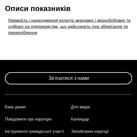
Описи показників
Наявність і надходження культур зернових і зернобобових та
олійних на підприємства, що здійснюють їхнє зберігання та
перероблення
Зв'язатися з нами
Банк даних
Для медіа
Footer
Повідомити про корупцію
Календар
Інструменти громадської участі
Запобігання корупції