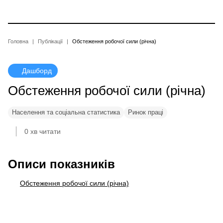
Перейти
до
основного
вмісту
Рядок
Головна
Публікації
Обстеження робочої сили (річна)
навіґації
Дашборд
Обстеження робочої сили (річна)
Населення та соціальна статистика
Ринок праці
0 хв читати
Описи показників
Обстеження робочої сили (річна)