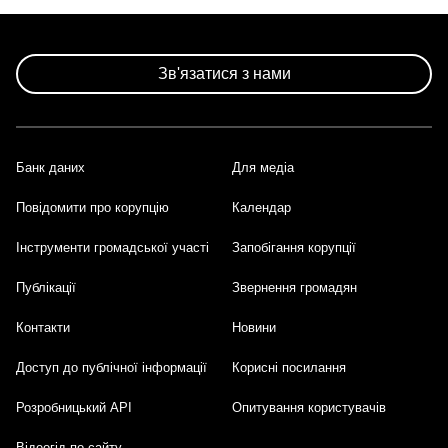
Зв'язатися з нами
Банк даних
Для медіа
Footer
Повідомити про корупцію
Календар
Інструменти громадської участі
Запобігання корупції
Публікації
Звернення громадян
Контакти
Новини
Доступ до публічної інформації
Корисні посилання
Розробницький API
Опитування користувачів
Відеогід по сайту