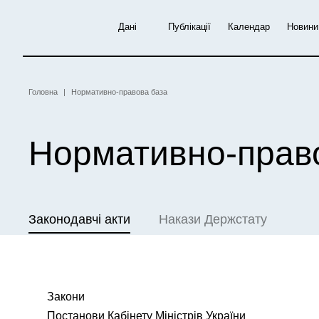
Перейти
до
Дані
Публікації
Календар
Новини
основного
вмісту
Рядок
Головна
Нормативно-правова база
навіґації
Нормативно-прав
Законодавчі акти
Накази Держстату
Закони
Постанови Кабінету Міністрів України