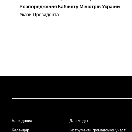
Розпорядження Кабінету Міністрів України
Укази Президента
Банк даних
Для медіа
Footer
Календар
Інструменти громадської участі