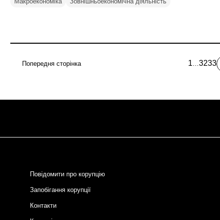
Макроекономіка
Зовнішньоекономічна діяльність
1
32
33
Попередня сторінка
…
first
Page
Pag
page
Розбивка
на
сторінки
Повідомити про корупцію
Запобігання корупції
Контакти