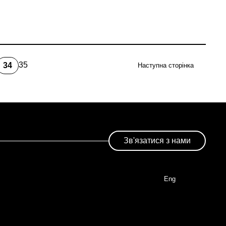
35
34
Наступна сторінка
e
Page
Поточна
сторінка
Зв'язатися з нами
Eng