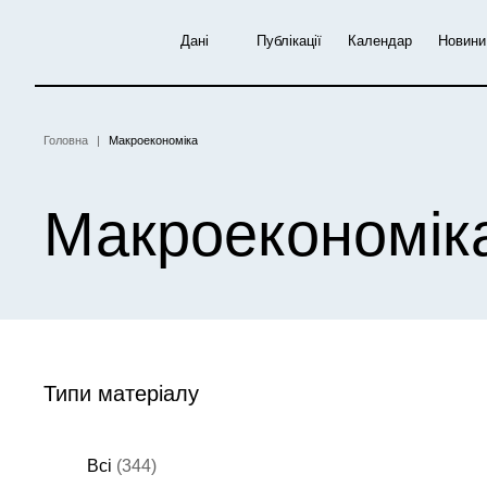
Перейти
до
Дані
Публікації
Календар
Новини
основного
вмісту
Головна
Макроекономіка
Рядок
навіґації
Макроекономік
Типи матеріалу
Всі
(344)