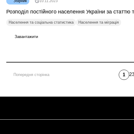
Збірник
10.11.2023
Розподіл постійного населення України за статтю т
Населення та соціальна статистика
Населення та міграція
Завантажити
2
1
Попередня сторінка
Pa
Поточ
сторін
Розбивка
на
сторінки