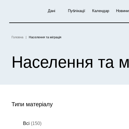
Перейти
до
Дані
Публікації
Календар
Новини
основного
вмісту
Головна
Населення та міграція
Рядок
навіґації
Населення та м
Типи матеріалу
Всі
(150)