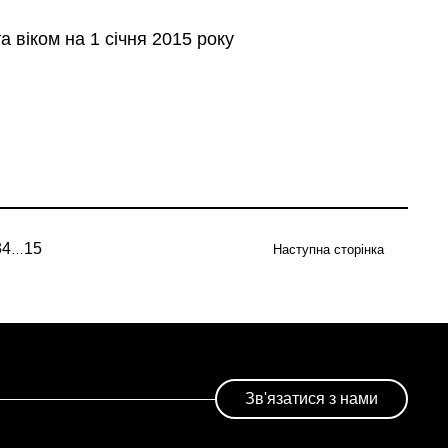
а віком на 1 січня 2015 року
3
4
15
…
Наступна сторінка
ge
Page
Page
Остання
на
сторінка
ка
Зв'язатися з нами