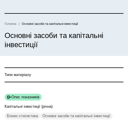
Перейти
до
основного
вмісту
Головна
Основні засоби та капітальні інвестиції
Рядок
Основні засоби та капітальні
навіґації
інвестиції
Типи матеріалу
Опис показників
Капітальні інвестиції
(річна)
Бізнес-статистика
Основні засоби та капітальні інвестиції