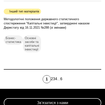
Інший тип матеріалів
Методологічні положення державного статистичного
спостереження "Капітальні інвестиції", затверджені наказом
Держстату від 16.11.2021 №288 (зі змінами)
Бізнес-
Основні
статистика
засоби та
капітальні
інвестиції
2
3
4
6
1
…
Page
Page
Page
Остання
Поточна
сторінка
сторінка
Розбивка
на
сторінки
Зв'язатися з нами