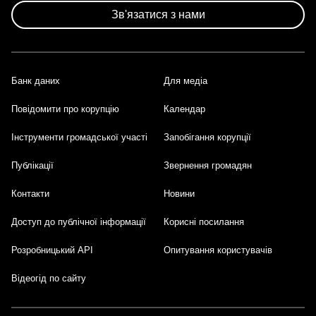
сторінки
Зв'язатися з нами
Банк даних
Для медіа
Footer
Повідомити про корупцію
Календар
Інструменти громадської участі
Запобігання корупції
Публікації
Звернення громадян
Контакти
Новини
Доступ до публічної інформації
Корисні посилання
Розробницький API
Опитування користувачів
Відеогід по сайту