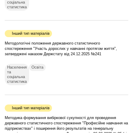
соціальна
статистика
Інший тип матеріалів
Методологічні положення державного статистичного
спостереження "Участь дорослих у навчанні протягом життя",
затверджені наказом Держстату від 24.12.2025 №241
Населення
Освіта
та
соціальна
статистика
Інший тип матеріалів
Методика формування вибіркової сукупності для проведення
державного статистичного спостереження "Професійне навчання на
підприємствах" і поширення його результатів на генеральну