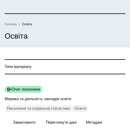
Перейти
до
основного
вмісту
Головна
Освіта
Рядок
Освіта
навіґації
Типи матеріалу
Опис показників
Мережа та діяльність закладів
освіти
Населення та соціальна статистика
Освіта
Завантажити
Переглянути дані
Метадані