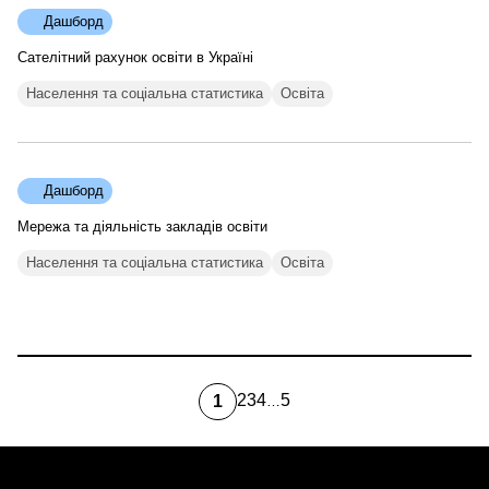
Дашборд
Сателітний рахунок освіти в Україні
Населення та соціальна статистика
Освіта
Дашборд
Мережа та діяльність закладів освіти
Населення та соціальна статистика
Освіта
2
3
4
5
1
…
Page
Page
Page
Остання
Поточна
сторінка
сторінка
Розбивка
на