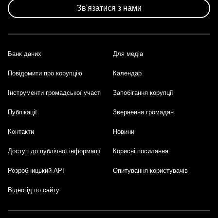
сторінки
Зв'язатися з нами
Банк даних
Для медіа
Footer
Повідомити про корупцію
Календар
Інструменти громадської участі
Запобігання корупції
Публікації
Звернення громадян
Контакти
Новини
Доступ до публічної інформації
Корисні посилання
Розробницький API
Опитування користувачів
Відеогід по сайту