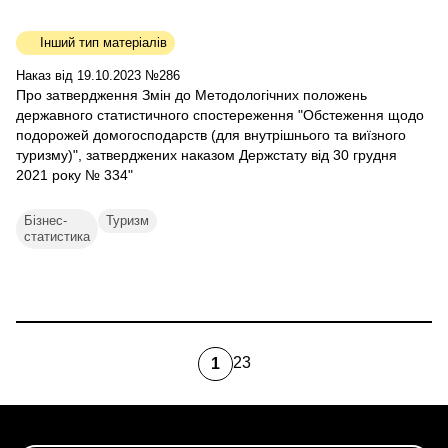
Інший тип матеріалів
Наказ від 19.10.2023 №286
Про затвердження Змін до Методологічних положень
державного статистичного спостереження "Обстеження щодо
подорожей домогосподарств (для внутрішнього та виїзного
туризму)", затверджених наказом Держстату від 30 грудня
2021 року № 334"
Бізнес-
Туризм
статистика
2
3
1
Page
Page
Поточна
сторінка
Розбивка
на