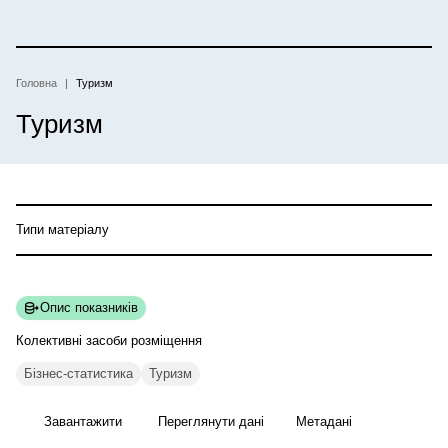
Перейти
до
основного
вмісту
Головна
Туризм
Рядок
Туризм
навіґації
Типи матеріалу
Опис показників
Колективні засоби
розміщення
Бізнес-статистика
Туризм
Завантажити
Переглянути дані
Метадані