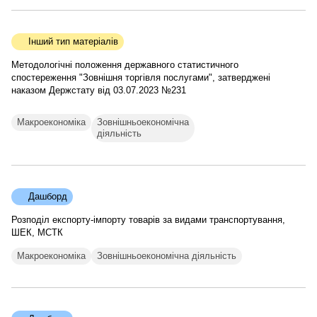
Інший тип матеріалів
Методологічні положення державного статистичного
спостереження "Зовнішня торгівля послугами", затверджені
наказом Держстату від 03.07.2023 №231
Макроекономіка
Зовнішньоекономічна
діяльність
Дашборд
Розподіл експорту-імпорту товарів за видами транспортування,
ШЕК, МСТК
Макроекономіка
Зовнішньоекономічна діяльність