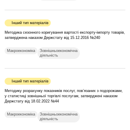
Інший тип матеріалів
Методика сезонного коригування вартості експорту-імпорту товарів,
затверджена наказом Держстату від 15.12.2016 №240
Макроекономіка
Зовнішньоекономічна
діяльність
Інший тип матеріалів
Методику розрахунку показників послуг, пов’язаних з подорожами,
у статистиці зовнішньої торгівлі послугам, затверджені наказом
Держстату від 18.02.2022 №44
Макроекономіка
Зовнішньоекономічна
діяльність