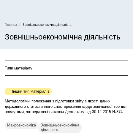
Перейти
до
основного
вмісту
Головна
Зовнішньоекономічна діяльність
Рядок
Зовнішньоекономічна діяльність
навіґації
Типи матеріалу
Інший тип матеріалів
Методологічні положення з підготовки звіту з якості даних
державного статистичного спостереження щодо зовнішньої торгівлі
послугами, затверджені наказом Держстату від 30.12.2015 №374
Макроекономіка
Зовнішньоекономічна
діяльність