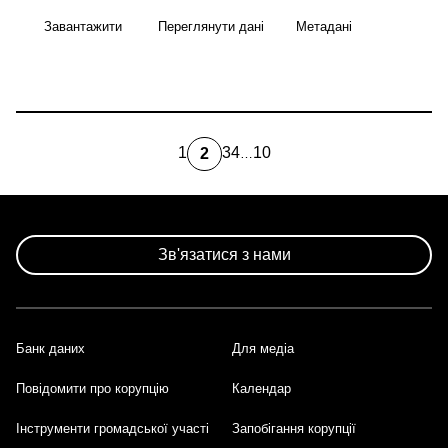
Завантажити
Переглянути дані
Метадані
1
3
4
10
2
…
Page
Page
Page
Остання
Поточна
сторінка
сторінка
Розбивка
на
сторінки
Зв'язатися з нами
Банк даних
Для медіа
Footer
Повідомити про корупцію
Календар
Інструменти громадської участі
Запобігання корупції