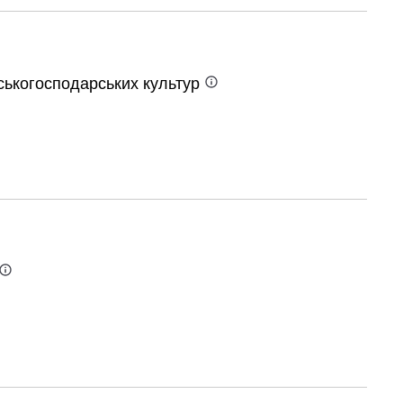
ьськогосподарських
культур