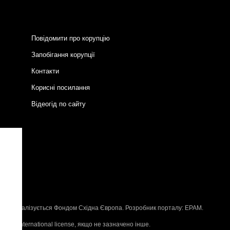
Повідомити про корупцію
Запобігання корупції
Контакти
Корисні посилання
Відеогід по сайту
и
P
, що реалізується
Фондом Східна Європа
. Розробник порталу:
EPAM
.
n 4.0 International license
, якщо не зазначено інше.