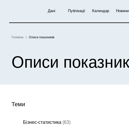
Перейти
до
Дані
Публікації
Календар
Новини
основного
вмісту
Головна
Описи показників
Рядок навіґації
Описи показник
Теми
Бізнес-статистика
(63)