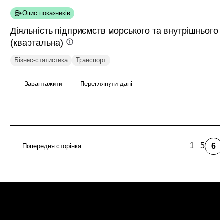
Опис показників
Діяльність підприємств морського та внутрішнього
(квартальна)
Бізнес-статистика
Транспорт
Завантажити
Переглянути дані
1
5
6
Попередня сторінка
…
first
Page
По
page
ст
Розбивка
на
сторінки