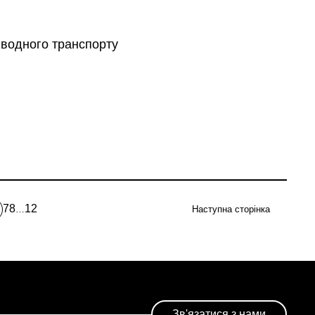
 водного транспорту
7
8
12
…
Наступна сторінка
Page
Page
Остання
точна
сторінка
орінка
Зв'язатися з нами