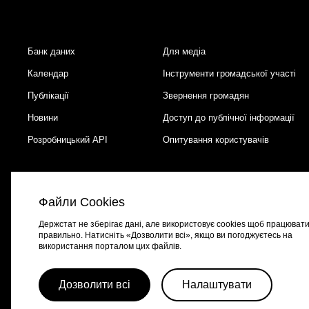
Банк даних
Для медіа
Footer
Календар
Інструменти громадської участі
Публікації
Звернення громадян
Новини
Доступ до публічної інформації
Розробницький API
Опитування користувачів
Файли Cookies
Держстат не зберігає дані, але використовує cookies щоб працюват
правильно. Натисніть «Дозволити всі», якщо ви погоджуєтесь на
використання порталом цих файлів.
Портал створено за підтримки швейцарсько-української програми
EGA
Дозволити всі
Налаштувати
© 2026 Весь контент доступний за ліцензією
Creative Commons Attributio