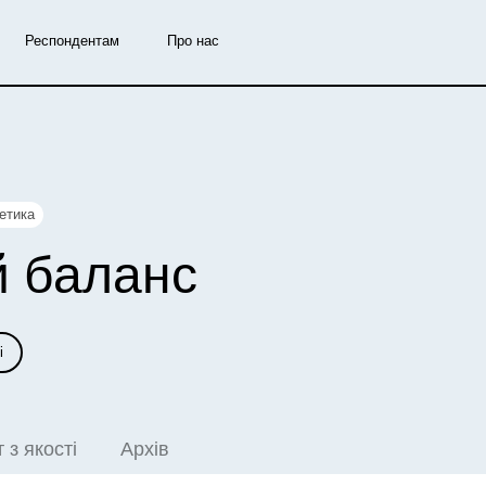
Респондентам
Про нас
етика
й
баланс
і
т з якості
Архів