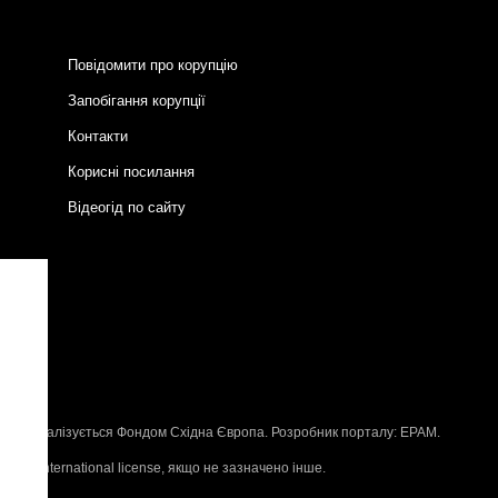
Повідомити про корупцію
Запобігання корупції
Контакти
Корисні посилання
Відеогід по сайту
и
P
, що реалізується
Фондом Східна Європа
. Розробник порталу:
EPAM
.
n 4.0 International license
, якщо не зазначено інше.