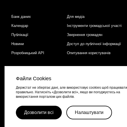
Банк даних
Для медіа
Footer
Календар
Інструменти громадської участі
Публікації
Звернення громадян
Новини
Доступ до публічної інформації
Розробницький API
Опитування користувачів
Файли Cookies
Держстат не зберігає дані, але використовує cookies щоб працюват
правильно. Натисніть «Дозволити всі», якщо ви погоджуєтесь на
використання порталом цих файлів.
Портал створено за підтримки швейцарсько-української програми
EGA
Дозволити всі
Налаштувати
© 2026 Весь контент доступний за ліцензією
Creative Commons Attributio