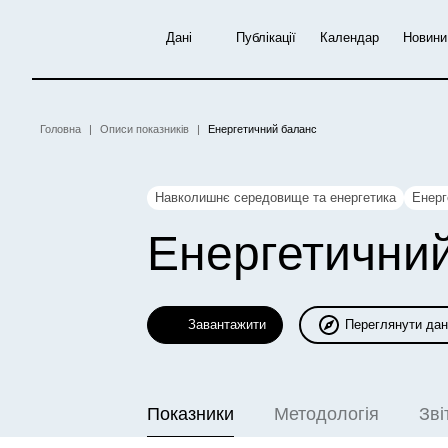
Перейти
до
Дані
Публікації
Календар
Новини
основного
вмісту
Рядок
Головна
Описи показників
Енергетичний баланс
навіґації
Навколишнє середовище та енергетика
Енерг
Енергетични
Завантажити
Переглянути дан
Показники
Методологія
Зві
(активна вкладка)