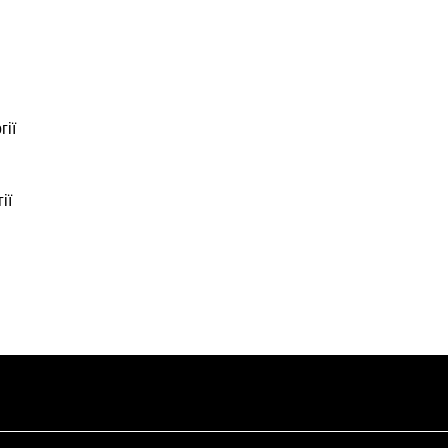
гії
ії