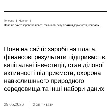
Перейти
до
основного
вмісту
Рядок
Головна
Новини
Нове на сайті: заробітна плата, фінансові результати підприємств, капітальні інвестиції, стан ділової активності підприємств, охорона навколишнього природного середовища та інші набори даних
навіґації
Нове на сайті: заробітна плата,
фінансові результати підприємств,
капітальні інвестиції, стан ділової
активності підприємств, охорона
навколишнього природного
середовища та інші набори даних
29.05.2026
2 хв читати