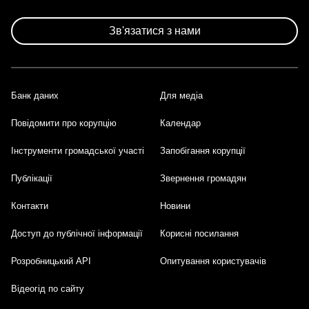
Зв'язатися з нами
Банк даних
Для медіа
Footer
Повідомити про корупцію
Календар
Інструменти громадської участі
Запобігання корупції
Публікації
Звернення громадян
Контакти
Новини
Доступ до публічної інформації
Корисні посилання
Розробницький API
Опитування користувачів
Відеогід по сайту