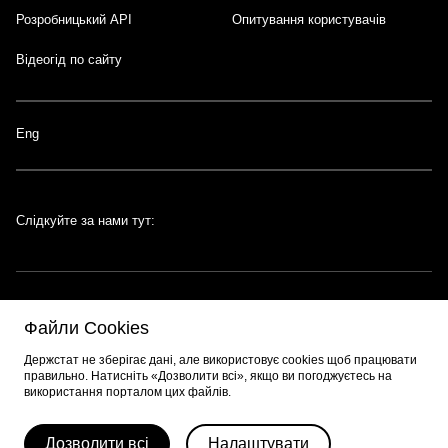
Розробницький API
Опитування користувачів
Відеогід по сайту
Eng
Слідкуйте за нами тут:
Файли Cookies
Портал створено за підтримки швейцарсько-української програми
EGAP
,
Держстат не зберігає дані, але використовує cookies щоб працювати
що реалізується
Фондом Східна Європа
. Розробник порталу:
EPAM
.
правильно. Натисніть «Дозволити всі», якщо ви погоджуєтесь на
використання порталом цих файлів.
© 2026 Весь контент доступний за ліцензією
Creative Commons
Attribution 4.0 International license
, якщо не зазначено інше.
Дозволити всі
Налаштувати