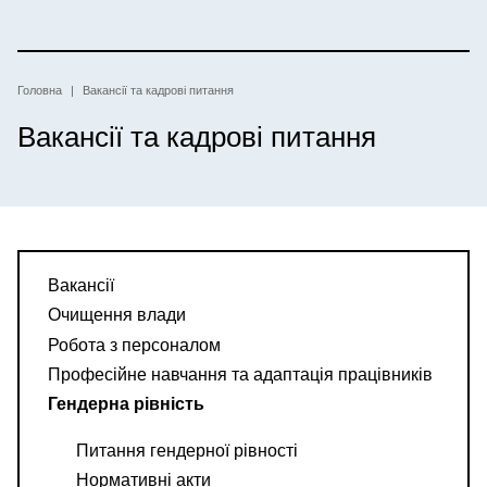
Перейти
до
основного
вмісту
Рядок
Головна
Вакансії та кадрові питання
Вакансії та кадрові питання
навіґації
Вакансії
Очищення влади
Робота з персоналом
Професійне навчання та адаптація працівників
Гендерна рівність
Питання гендерної рівності
Нормативні акти