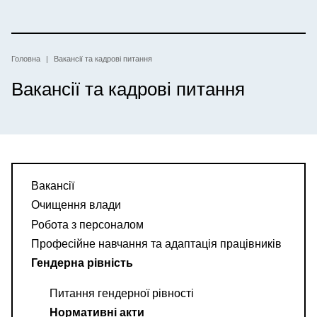
Перейти
до
основного
вмісту
Рядок
Головна
Вакансії та кадрові питання
Вакансії та кадрові питання
навіґації
Вакансії
Очищення влади
Робота з персоналом
Професійне навчання та адаптація працівників
Гендерна рівність
Питання гендерної рівності
Нормативні акти