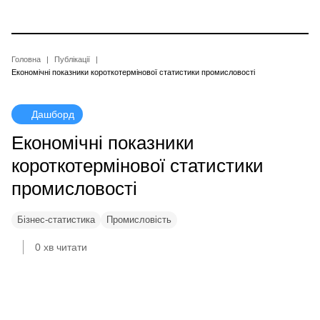
Перейти
до
основного
вмісту
Рядок
Головна
Публікації
Економічні показники короткотермінової статистики промисловості
навіґації
Дашборд
Економічні показники
короткотермінової статистики
промисловості
Бізнес-статистика
Промисловість
0 хв читати