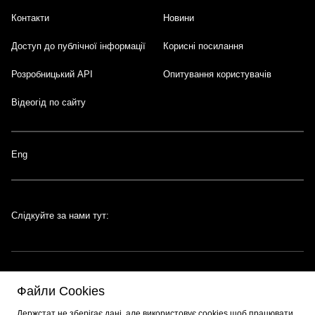
Контакти
Новини
Доступ до публічної інформації
Корисні посилання
Розробницький API
Опитування користувачів
Відеогід по сайту
Eng
Слідкуйте за нами тут:
Файли Cookies
Портал створено за підтримки швейцарсько-української програми
EGAP
,
Держстат не зберігає дані, але використовує cookies щоб працювати