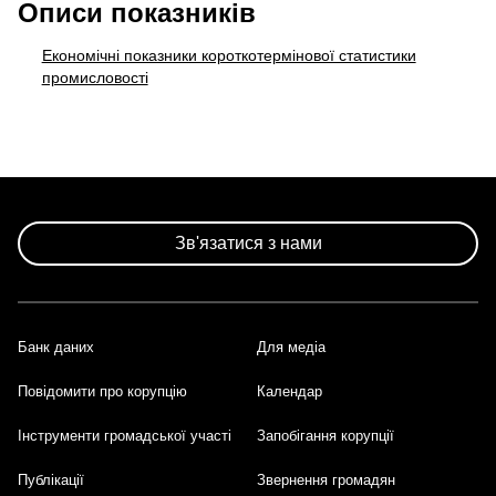
Описи показників
Економічні показники короткотермінової статистики
промисловості
Зв'язатися з нами
Банк даних
Для медіа
Footer
Повідомити про корупцію
Календар
Інструменти громадської участі
Запобігання корупції
Публікації
Звернення громадян