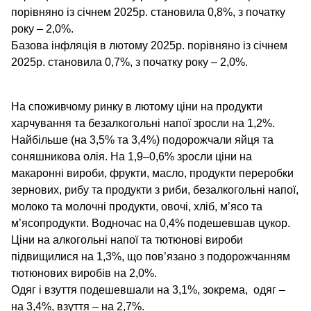
порівняно із січнем 2025р. становила 0,8%, з початку
року – 2,0%.
Базова інфляція в лютому 2025р. порівняно із січнем
2025р. становила 0,7%, з початку року – 2,0%.
На
споживчому ринку в лютому ціни на продукти
харчування та безалкогольні напої зросли на 1,2%.
Найбільше (на 3,5% та 3,4%) подорожчали яйця та
соняшникова олія. На 1,9–0,6% зросли ціни на
макаронні вироби, фрукти, масло, продукти переробки
зернових, рибу та продукти з риби, безалкогольні напої,
молоко та молочні продукти, овочі, хліб, м’ясо та
м’ясопродукти. Водночас на 0,4% подешевшав цукор.
Ціни на алкогольні напої та тютюнові вироби
підвищилися на 1,3%, що пов’язано з подорожчанням
тютюнових виробів на 2,0%.
Одяг і взуття подешевшали на 3,1%, зокрема, одяг –
на 3,4%, взуття – на 2,7%.