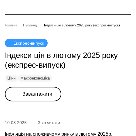
Перейти
до
основного
вмісту
Рядок
Головна
Публікації
Індекси цін в лютому 2025 року (експрес-випуск)
навіґації
Експрес-випуск
Індекси цін в лютому 2025 року
(експрес-випуск)
Ціни
Макроекономіка
Завантажити
10.03.2025
3 хв читати
Інфляція на споживчому ринку в лютому 2025р.