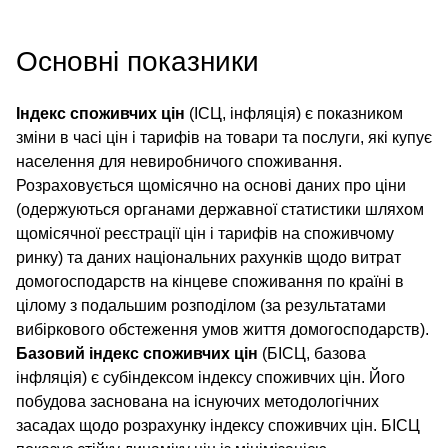
Основні показники
Індекс споживчих цін
(ІСЦ, інфляція) є показником
зміни в часі цін і тарифів на товари та послуги, які купує
населення для невиробничого споживання.
Розраховується щомісячно на основі даних про ціни
(одержуються органами державної статистики шляхом
щомісячної реєстрації цін і тарифів на споживчому
ринку) та даних національних рахунків щодо витрат
домогосподарств на кінцеве споживання по країні в
цілому з подальшим розподілом (за результатами
вибіркового обстеження умов життя домогосподарств).
Базовий індекс споживчих цін
(БІСЦ, базова
інфляція) є субіндексом індексу споживчих цін. Його
побудова заснована на існуючих методологічних
засадах щодо розрахунку індексу споживчих цін. БІСЦ