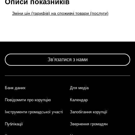
Описи показників
Зміни цін (тарифів) на споживчі товари (послуги)
Зв'язатися з нами
Банк даних
Для медіа
Footer
Повідомити про корупцію
Календар
Інструменти громадської участі
Запобігання корупції
Публікації
Звернення громадян