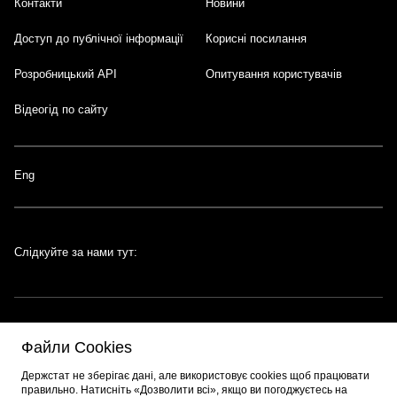
Контакти
Новини
Доступ до публічної інформації
Корисні посилання
Розробницький API
Опитування користувачів
Відеогід по сайту
Eng
Слідкуйте за нами тут:
Файли Cookies
Портал створено за підтримки швейцарсько-української програми
EGAP
,
Держстат не зберігає дані, але використовує cookies щоб працювати
що реалізується
Фондом Східна Європа
. Розробник порталу:
EPAM
.
правильно. Натисніть «Дозволити всі», якщо ви погоджуєтесь на